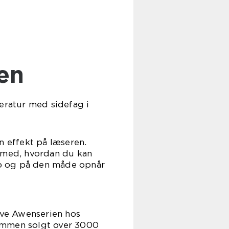
sen
teratur med sidefag i
n effekt på læseren.
dan du kan
eb og på den måde opnår
give Awenserien hos
gt over 3000