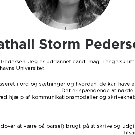
Nathali Storm Peder
 Pedersen. Jeg er uddannet cand. mag. i engelsk lit
avns Universitet.
esseret i ord og sætninger og hvordan, de kan have e
dende at nørde med, hvor
 ved hjælp af kommunikationsmodeller og skrivekn
(udover at være på barsel) brugt på at skrive og ud
bine. De har tilsammen sol