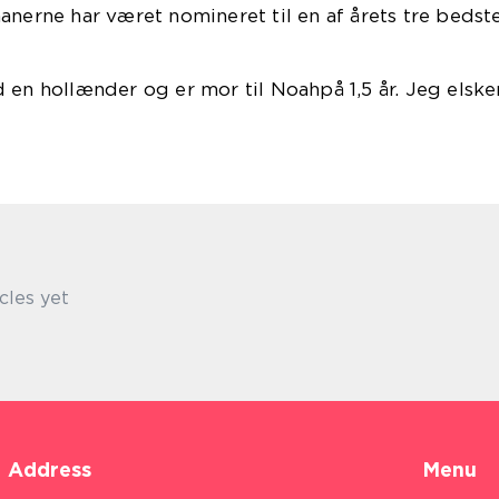
anerne har været nomineret til en af årets tre bedst
sybøger.
 en hollænder og er mor til Noahpå 1,5 år. Jeg elsk
ntasybøger:)
cles yet
Address
Menu