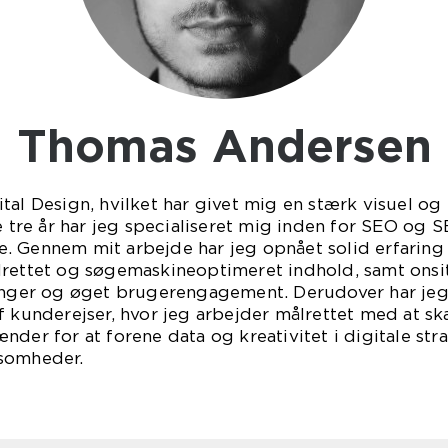
Thomas Andersen
tal Design, hvilket har givet mig en stærk visuel og
te tre år har jeg specialiseret mig inden for SEO og
. Gennem mit arbejde har jeg opnået solid erfarin
lrettet og søgemaskineoptimeret indhold, samt onsi
ringer og øget brugerengagement. Derudover har je
f kunderejser, hvor jeg arbejder målrettet med at ska
nder for at forene data og kreativitet i digitale str
ksomheder.