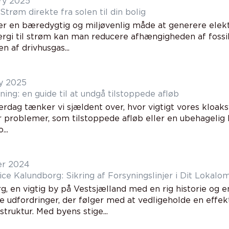
ry 2025
 Strøm direkte fra solen til din bolig
 er en bæredygtig og miljøvenlig måde at generere elek
ergi til strøm kan man reducere afhængigheden af foss
n af drivhusgas...
y 2025
ing: en guide til at undgå tilstoppede afløb
erdag tænker vi sjældent over, hvor vigtigt vores kloaks
 problemer, som tilstoppede afløb eller en ubehagelig lu
..
er 2024
ice Kalundborg: Sikring af Forsyningslinjer i Dit Lokalo
, en vigtig by på Vestsjælland med en rig historie og en
de udfordringer, der følger med at vedligeholde en effe
struktur. Med byens stige...