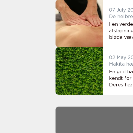
07 July 2
De helbre
I en verd
afslapnin
bløde væv 
02 May 2
Makita hæ
En god hæ
kendt for 
Deres hækk