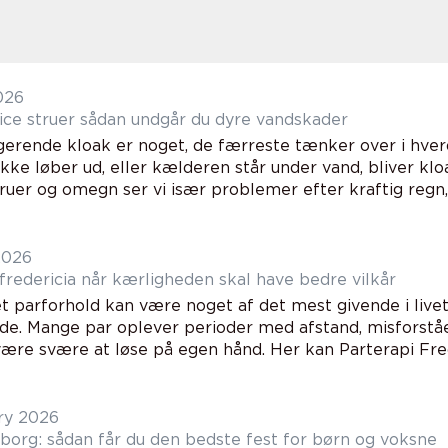
026
Kloakservice struer sådan undgår du dyre vandskader
gerende kloak er noget, de færreste tænker over i hve
ikke løber ud, eller kælderen står under vand, bliver klo
truer og omegn ser vi især problemer efter kraftig regn, v
2026
Parterapi fredericia når kærligheden skal have bedre vilkår
 et parforhold kan være noget af det mest givende i liv
de. Mange par oplever perioder med afstand, misforståe
ære svære at løse på egen hånd. Her kan Parterapi Fred
ry 2026
borg: sådan får du den bedste fest for børn og voksne