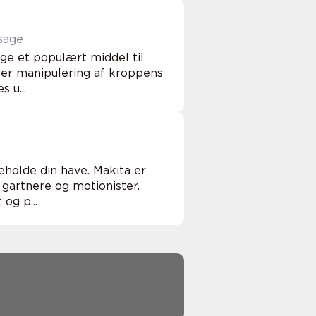
sage
ge et populært middel til
rer manipulering af kroppens
 u...
eholde din have. Makita er
 gartnere og motionister.
og p...