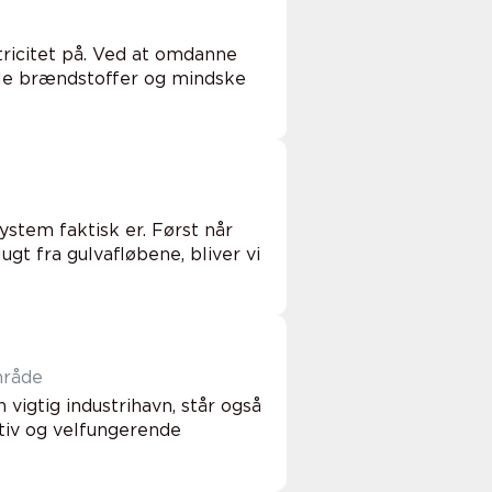
tricitet på. Ved at omdanne
ile brændstoffer og mindske
ystem faktisk er. Først når
gt fra gulvafløbene, bliver vi
mråde
 vigtig industrihavn, står også
ktiv og velfungerende