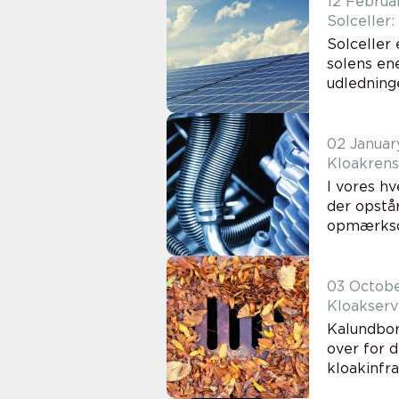
12 Februa
Solceller:
Solceller
solens en
udledninge
02 Januar
Kloakrensn
I vores hv
der opstår
opmærkso.
03 Octob
Kloakserv
Kalundborg
over for 
kloakinfra