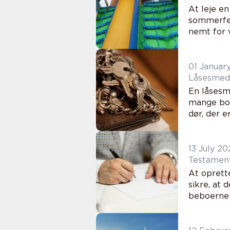
At leje e
sommerfes
nemt for v
01 Januar
Låsesmed 
En låsesm
mange bol
dør, der er
13 July 20
Testament
At oprett
sikre, at 
beboerne i