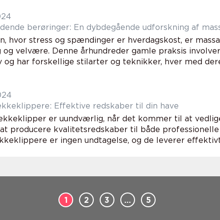
024
dende berøringer: En dybdegående udforskning af mas
en, hvor stress og spændinger er hverdagskost, er massa
g og velvære. Denne århundreder gamle praksis involve
og har forskellige stilarter og teknikker, hver med deres
024
kkeklippere: Effektive redskaber til din have
kkeklipper er uundværlig, når det kommer til at vedlig
at producere kvalitetsredskaber til både professionelle
eklippere er ingen undtagelse, og de leverer effektivt 
1
2
3
…
5