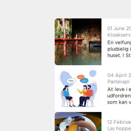
01 June 2
En velfun
pludselig 
huset. I S
04 April 
At leve i
udfordren
som kan v
12 Februa
Lej hoppe