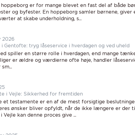
n hoppeborg er for mange blevet en fast del af både bø
ter og byfester. En hoppeborg samler børnene, giver en
ærter at skabe underholdning, s...
y 2026
i Gentofte: tryg låseservice i hverdagen og ved uheld
ed spiller en større rolle i hverdagen, end mange tænker
iger er ældre og værdierne ofte høje, handler låseserv
 sm...
25
e i Vejle: Sikkerhed for fremtiden
e et testamente er en af de mest forsigtige beslutninger
deres ønsker bliver opfyldt, når de ikke længere er der ti
 Vejle kan denne proces give ...