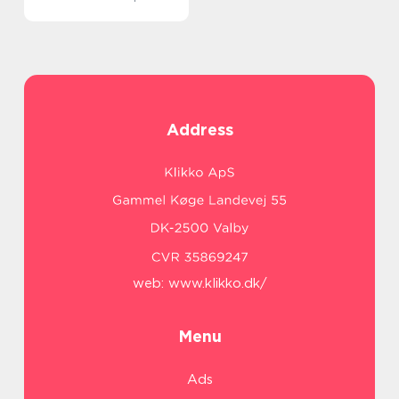
Address
web:
www.klikko.dk/
Menu
Ads