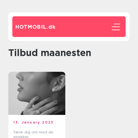
HOTMOBIL.
dk
tilbud maanesten
13. January 2023
Tænk dig om med de
smykker