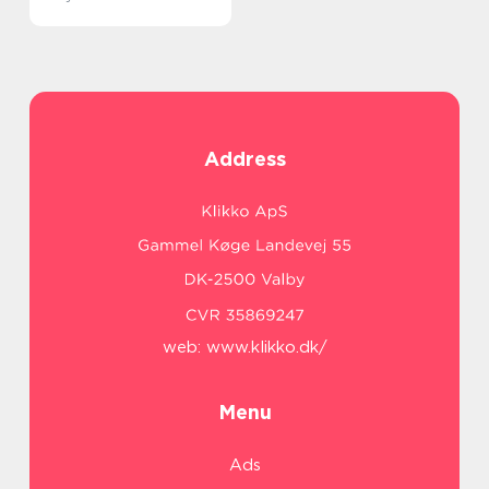
Address
web:
www.klikko.dk/
Menu
Ads