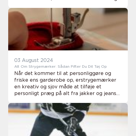
af spil og brugerorienterede tilgang. Hvis du
søger et sted, hvor und...
03 August 2024
Alt Om Strygemærker: Sådan Pifter Du Dit Tøj Op
Når det kommer til at personliggøre og
friske ens garderobe op, erstrygemærker
en kreativ og sjov måde at tilføje et
personligt præg på alt fra jakker og jeans
til tasker og t-shirts. Denne metode til at
dekorere tøj har været populær i årtier og
for...