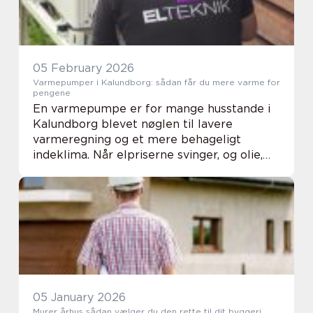
05 February 2026
Varmepumper i Kalundborg: sådan får du mere varme for
pengene
En varmepumpe er for mange husstande i
Kalundborg blevet nøglen til lavere
varmeregning og et mere behageligt
indeklima. Når elpriserne svinger, og olie,
gas eller ældre elvarme bliver dyrt, kan en
moderne varmepumpe være den...
05 January 2026
Murer århus sådan vælger du den rette til dit byggeri