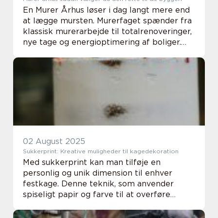
En Murer Århus løser i dag langt mere end
at lægge mursten. Murerfaget spænder fra
klassisk murerarbejde til totalrenoveringer,
nye tage og energioptimering af boliger.
Når du skal vælge en samarbejdspartner til
dit næste projekt, handler det derfor ...
02 August 2025
Sukkerprint: Kreative muligheder til kagedekoration
Med sukkerprint kan man tilføje en
personlig og unik dimension til enhver
festkage. Denne teknik, som anvender
spiseligt papir og farve til at overføre
billeder og design, har revolutioneret
måden, vi tænker på kagedek...