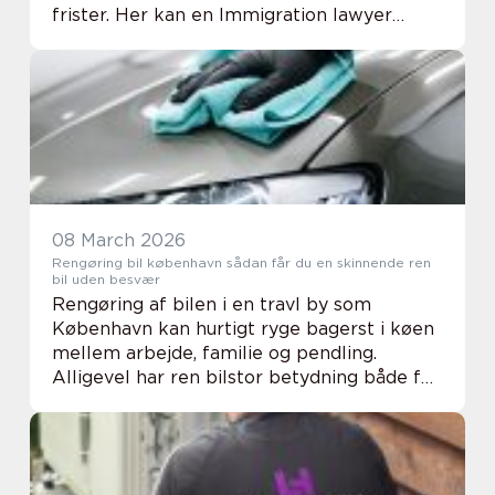
frister. Her kan en Immigration lawyer
være forskellen mellem et gnidningsfrit
forløb og måneder med usikkerhed og
afslag. En...
08 March 2026
Rengøring bil københavn sådan får du en skinnende ren
bil uden besvær
Rengøring af bilen i en travl by som
København kan hurtigt ryge bagerst i køen
mellem arbejde, familie og pendling.
Alligevel har ren bilstor betydning både for
komfort, sundhed og bilens værdi. Mange
bilejere i hovedstaden vælger derfor i dag
profes...