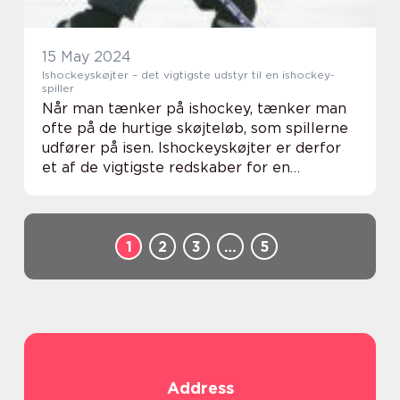
15 May 2024
Ishockeyskøjter – det vigtigste udstyr til en ishockey-
spiller
Når man tænker på ishockey, tænker man
ofte på de hurtige skøjteløb, som spillerne
udfører på isen. Ishockeyskøjter er derfor
et af de vigtigste redskaber for en
ishockey-spiller. Skøjterne skal være både
komfortable og funktionelle, så spilleren
kan...
1
2
3
…
5
Address