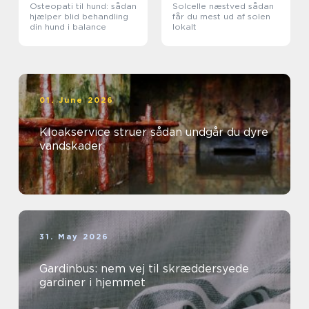
Osteopati til hund: sådan
Solcelle næstved sådan
hjælper blid behandling
får du mest ud af solen
din hund i balance
lokalt
01. June 2026
Kloakservice struer sådan undgår du dyre
vandskader
31. May 2026
Gardinbus: nem vej til skræddersyede
gardiner i hjemmet