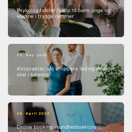
Psykolog falster hjælp til børn, unge og
voksne i trygge rammer
02. May 2026
Kiropraktik: når kroppens led og muskler
skal i balance
08. April 2026
Online booking i sundhedssektoren: