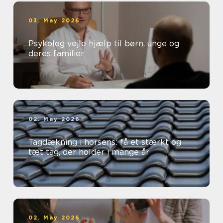
03. May 2026
Psykolog vejle hjælp til børn, unge og
deres familier
02. May 2026
Tagdækning i horsens: få et stærkt og
tæt tag, der holder i mange år
02. May 2026