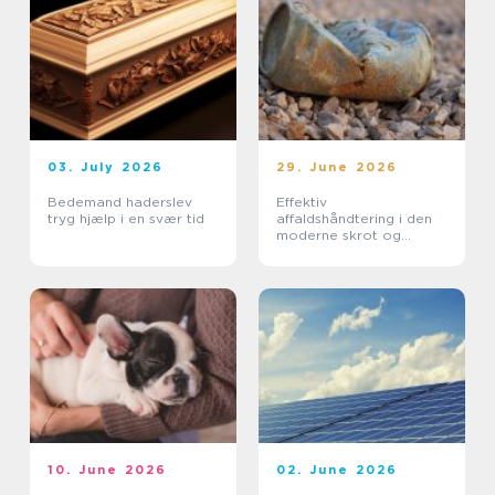
03. July 2026
29. June 2026
Bedemand haderslev
Effektiv
tryg hjælp i en svær tid
affaldshåndtering i den
moderne skrot og
affaldsbranche
10. June 2026
02. June 2026