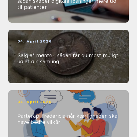
sådan skaber digitale løsninger mere tid
til patienter
04. April 2026
Salg af mønter: sådan får du mest muligt
ud af din samling
04. April 2026
Parterapi fredericia når kærligheden skal
have bedre vilkår