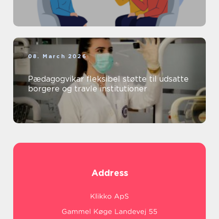
08. March 2026
Pædagogvikar fleksibel støtte til udsatte
borgere og travle institutioner
Address