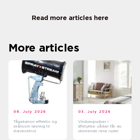
Read more articles here
More articles
08. July 2026
03. July 2026
Tågekanon effektiv og
Vinduespudser i
skånsom løsning til
Ølstykke: sådan får du
støvkontrol
skinnende rene ruder