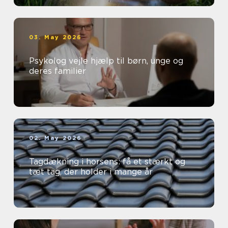
03. May 2026
Psykolog vejle hjælp til børn, unge og
deres familier
02. May 2026
Tagdækning i horsens: få et stærkt og
tæt tag, der holder i mange år