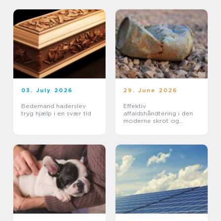
03. July 2026
29. June 2026
Bedemand haderslev
Effektiv
tryg hjælp i en svær tid
affaldshåndtering i den
moderne skrot og
affaldsbranche