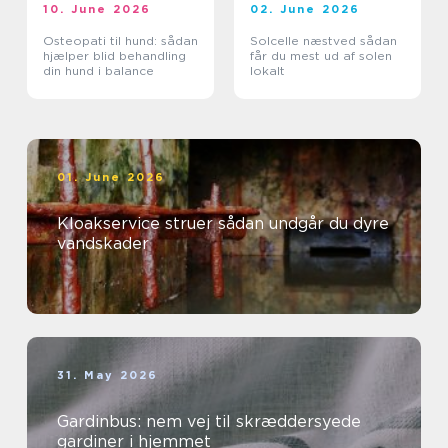
10. June 2026
02. June 2026
Osteopati til hund: sådan
Solcelle næstved sådan
hjælper blid behandling
får du mest ud af solen
din hund i balance
lokalt
01. June 2026
Kloakservice struer sådan undgår du dyre
vandskader
31. May 2026
Gardinbus: nem vej til skræddersyede
gardiner i hjemmet