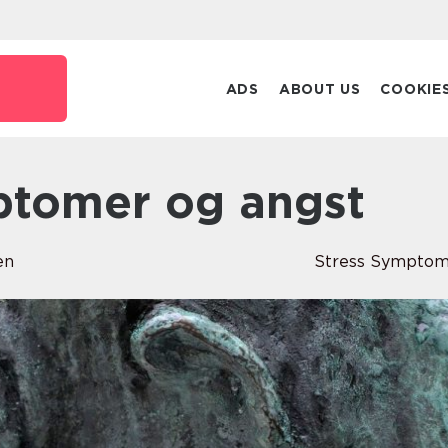
ADS
ABOUT US
COOKIE
mptomer og angst
en
Stress Symptom