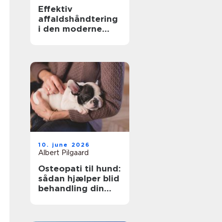
Effektiv
affaldshåndtering
i den moderne
skrot og
affaldsbranche
10. june 2026
Albert Pilgaard
Osteopati til hund:
sådan hjælper blid
behandling din
hund i balance