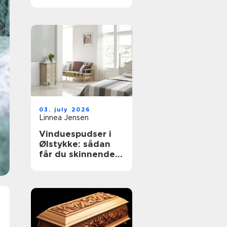
til støvkontrol
03. july 2026
Linnea Jensen
Vinduespudser i
Ølstykke: sådan
får du skinnende
rene ruder