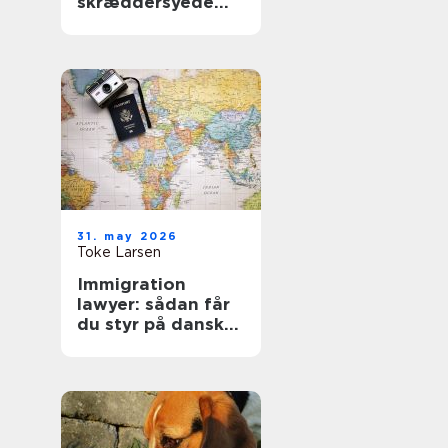
skræddersyede
gardiner i
hjemmet
31. may 2026
Toke Larsen
Immigration
lawyer: sådan får
du styr på dansk
indvandringsret