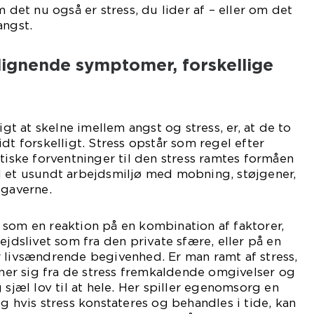
m det nu også er stress, du lider af – eller om det
angst.
 lignende symptomer, forskellige
igt at skelne imellem angst og stress, er, at de to
dt forskelligt. Stress opstår som regel efter
stiske forventninger til den stress ramtes formåen
d et usundt arbejdsmiljø med mobning, støjgener,
pgaverne.
som en reaktion på en kombination af faktorer,
ejdslivet som fra den private sfære, eller på en
r livsændrende begivenhed. Er man ramt af stress,
erner sig fra de stress fremkaldende omgivelser og
 sjæl lov til at hele. Her spiller egenomsorg en
g hvis stress konstateres og behandles i tide, kan