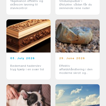
Tågekanon effektiv og
Vinduespudser i
skånsom løsning til
Ølstykke: sådan får du
støvkontrol
skinnende rene ruder
03. July 2026
29. June 2026
Bedemand haderslev
Effektiv
tryg hjælp i en svær tid
affaldshåndtering i den
moderne skrot og
affaldsbranche