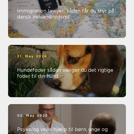
Immigration lawyer: sådan får du styr på
dansk indvandringsret
31. May 2026
Hundefoder sådan vælger du det rigtige
foder til din hund
03. May 2026
Psykolog vejle hjælp til børn, unge og