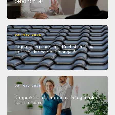
deres familier
02. May 2026
Tagdækning i horsens: få et stærkt og
tæt tag, der holder i mange år
02. May 2026
Kiropraktik: når kroppens led og muskler
skal i balance