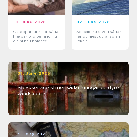
10. June 2026
02. June 2026
Osteopati til hund: sådan
Solcelle næstved sådan
hjælper blid behandling
får du mest ud af solen
din hund i balance
lokalt
01. June 2026
Kloakservice struer sådan undgår du dyre
vandskader
31. May 2026