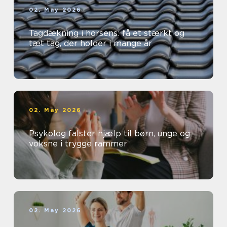
02. May 2026
Tagdækning i horsens: få et stærkt og
tæt tag, der holder i mange år
02. May 2026
Psykolog falster hjælp til børn, unge og
voksne i trygge rammer
02. May 2026