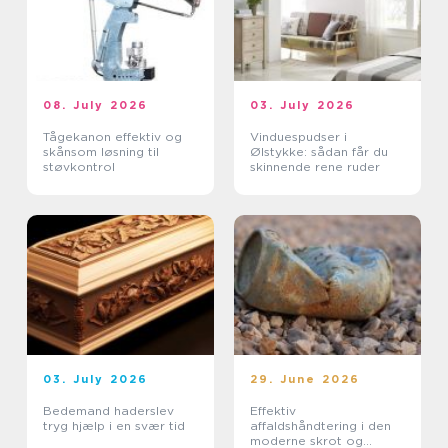
08. July 2026
03. July 2026
Tågekanon effektiv og
Vinduespudser i
skånsom løsning til
Ølstykke: sådan får du
støvkontrol
skinnende rene ruder
03. July 2026
29. June 2026
Bedemand haderslev
Effektiv
tryg hjælp i en svær tid
affaldshåndtering i den
moderne skrot og