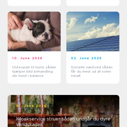
affaldsbranche
10. June 2026
02. June 2026
Osteopati til hund: sådan
Solcelle næstved sådan
hjælper blid behandling
får du mest ud af solen
din hund i balance
lokalt
01. June 2026
Kloakservice struer sådan undgår du dyre
vandskader