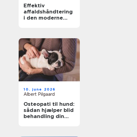
Effektiv
affaldshåndtering
i den moderne
skrot og
affaldsbranche
10. june 2026
Albert Pilgaard
Osteopati til hund:
sådan hjælper blid
behandling din
hund i balance