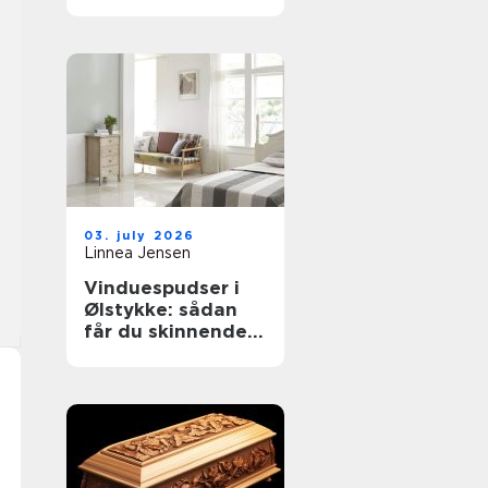
til støvkontrol
03. july 2026
Linnea Jensen
Vinduespudser i
Ølstykke: sådan
får du skinnende
rene ruder