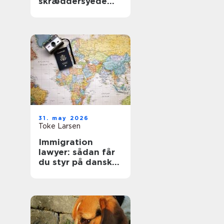
skræddersyede
gardiner i
hjemmet
31. may 2026
Toke Larsen
Immigration
lawyer: sådan får
du styr på dansk
indvandringsret