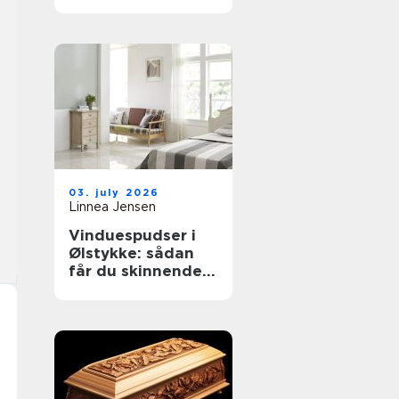
til støvkontrol
03. july 2026
Linnea Jensen
Vinduespudser i
Ølstykke: sådan
får du skinnende
rene ruder