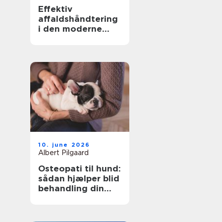
Effektiv
affaldshåndtering
i den moderne
skrot og
affaldsbranche
10. june 2026
Albert Pilgaard
Osteopati til hund:
sådan hjælper blid
behandling din
hund i balance