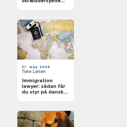
skræddersyede
gardiner i
hjemmet
31. may 2026
Toke Larsen
Immigration
lawyer: sådan får
du styr på dansk
indvandringsret