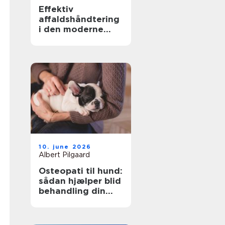
Effektiv
affaldshåndtering
i den moderne
skrot og
affaldsbranche
10. june 2026
Albert Pilgaard
Osteopati til hund:
sådan hjælper blid
behandling din
hund i balance