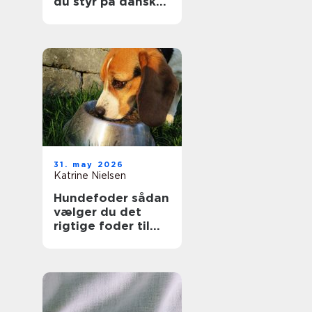
du styr på dansk
indvandringsret
31. may 2026
Katrine Nielsen
Hundefoder sådan
vælger du det
rigtige foder til
din hund