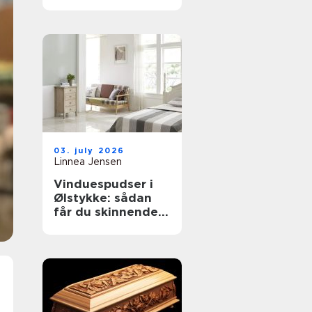
til støvkontrol
03. july 2026
Linnea Jensen
Vinduespudser i
Ølstykke: sådan
får du skinnende
rene ruder