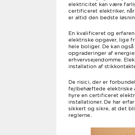
elektricitet kan være farli
certificeret elektriker, nå
er altid den bedste løsnin
En kvalificeret og erfare
elektriske opgaver, lige f
hele boliger. De kan også
opgraderinger af energief
erhvervsejendomme. Elekt
installation af stikkontak
De risici, der er forbund
fejlbehæftede elektriske a
hyre en certificeret elektr
installationer. De har erf
sikkert og sikre, at det 
reglerne.