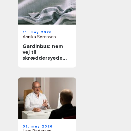
31. may 2026
Annika Sørensen
Gardinbus: nem
vej til
skræddersyede
gardiner i
hjemmet
03. may 2026