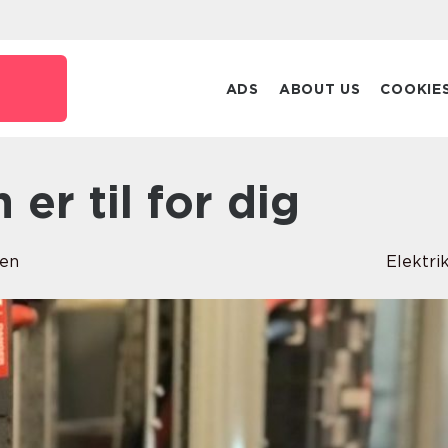
ADS
ABOUT US
COOKIE
n er til for dig
sen
Elektri