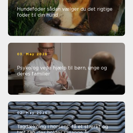
Hundefoder sådan vælger du det rigtige
foder til din hund
03. May 2026
Psykolog vejle hjælp til børn, unge og
deres familier
02. May 2026
Tagdækning i horsens: få et stærkt og
tæt tag, der holder i mange år