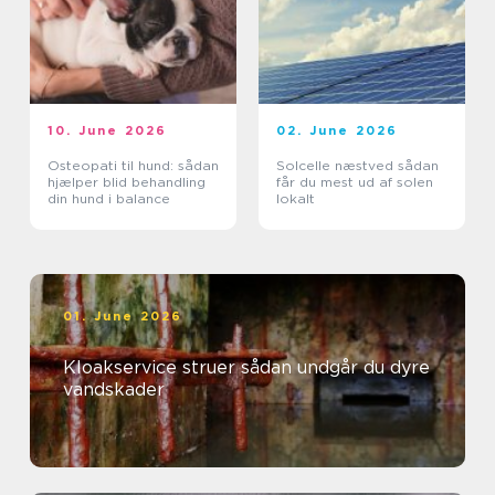
10. June 2026
02. June 2026
Osteopati til hund: sådan
Solcelle næstved sådan
hjælper blid behandling
får du mest ud af solen
din hund i balance
lokalt
01. June 2026
Kloakservice struer sådan undgår du dyre
vandskader