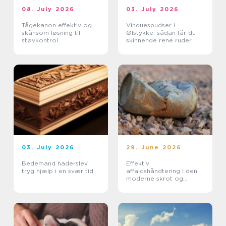
08. July 2026
03. July 2026
Tågekanon effektiv og
Vinduespudser i
skånsom løsning til
Ølstykke: sådan får du
støvkontrol
skinnende rene ruder
03. July 2026
29. June 2026
Bedemand haderslev
Effektiv
tryg hjælp i en svær tid
affaldshåndtering i den
moderne skrot og
affaldsbranche