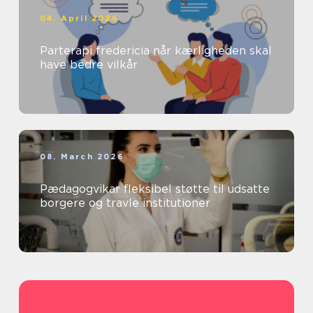
04. April 2026
Parterapi fredericia når kærligheden skal
have bedre vilkår
08. March 2026
Pædagogvikar fleksibel støtte til udsatte
borgere og travle institutioner