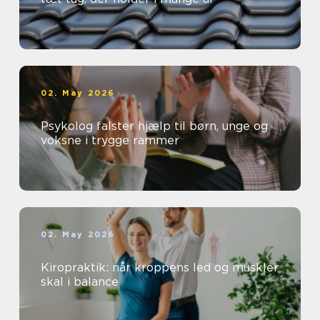
02. May 2026
Psykolog falster hjælp til børn, unge og
voksne i trygge rammer
02. May 2026
Kiropraktik: når kroppens led og muskler
skal i balance