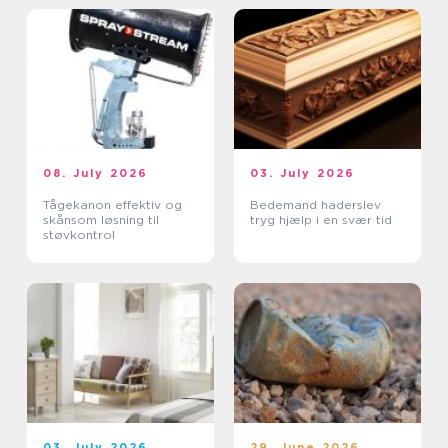
08. July 2026
03. July 2026
Tågekanon effektiv og
Bedemand haderslev
skånsom løsning til
tryg hjælp i en svær tid
støvkontrol
03. July 2026
29. June 2026