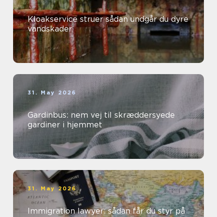
Kloakservice struer sådan undgår du dyre
vandskader
31. May 2026
Gardinbus: nem vej til skræddersyede
gardiner i hjemmet
31. May 2026
Immigration lawyer: sådan får du styr på