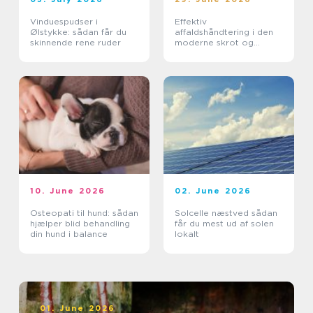
Vinduespudser i
Effektiv
Ølstykke: sådan får du
affaldshåndtering i den
skinnende rene ruder
moderne skrot og
affaldsbranche
10. June 2026
02. June 2026
Osteopati til hund: sådan
Solcelle næstved sådan
hjælper blid behandling
får du mest ud af solen
din hund i balance
lokalt
01. June 2026