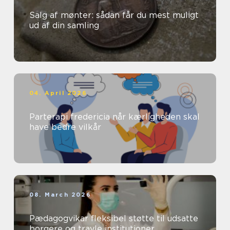
Salg af mønter: sådan får du mest muligt
ud af din samling
04. April 2026
Parterapi fredericia når kærligheden skal
have bedre vilkår
08. March 2026
Pædagogvikar fleksibel støtte til udsatte
borgere og travle institutioner