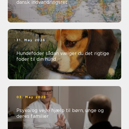
dansk indvandringsret
31. May 2026
Hundefoder sådan vælger du det rigtige
foder til din hund
03. May 2026
Psykolog vejle hjælp til børn, unge og
deres familier