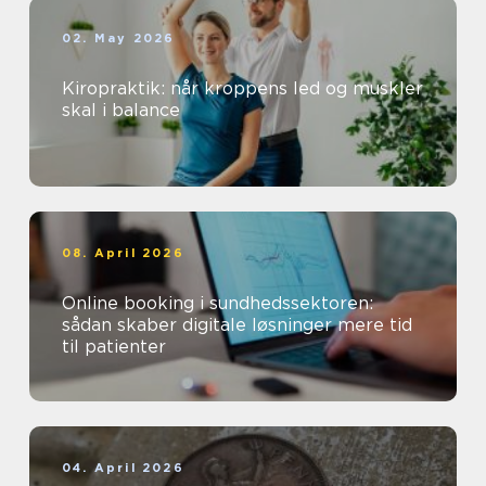
02. May 2026
Kiropraktik: når kroppens led og muskler
skal i balance
08. April 2026
Online booking i sundhedssektoren:
sådan skaber digitale løsninger mere tid
til patienter
04. April 2026