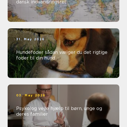
dansk indvandringsret
31. May 2026
Hundefoder sådan vælger du det rigtige
foder til din hund
03. May 2026
Psykolog vejle hjælp til børn, unge og
deres familier