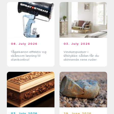
08. July 2026
03. July 2026
Tågekanon effektiv og
Vinduespudser i
skånsom løsning til
Ølstykke: sådan får du
støvkontrol
skinnende rene ruder
03. July 2026
29. June 2026