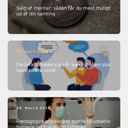
Salg af mønter: sådan får du mest muligt
ud af din samling
04. April 2026
Parterapi fredericia når kærligheden skal
have bedre vilkår
08. March 2026
Pædagogvikar fleksibel støtte til udsatte
borgere og travle institutioner