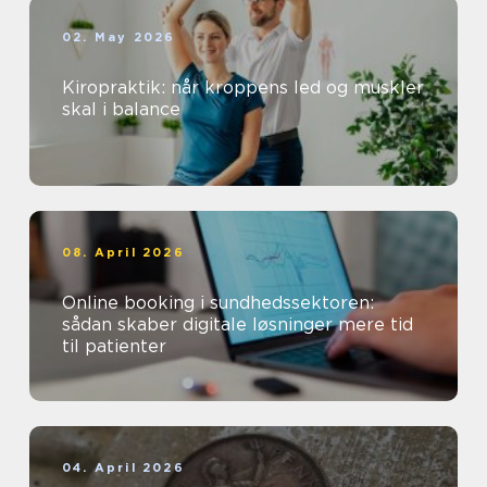
02. May 2026
Kiropraktik: når kroppens led og muskler
skal i balance
08. April 2026
Online booking i sundhedssektoren:
sådan skaber digitale løsninger mere tid
til patienter
04. April 2026