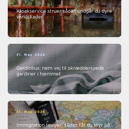
Kloakservice struer sådan undgår du dyre
vandskader
31. May 2026
Gardinbus: nem vej til skræddersyede
gardiner i hjemmet
31. May 2026
Immigration lawyer: sådan får du styr på