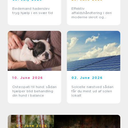
Bedemand haderslev
Effektiv
tryg hjælp i en svær tid
affaldshåndtering i den
moderne skrot og
affaldsbranche
10. June 2026
02. June 2026
Osteopati til hund: sådan
Solcelle næstved sådan
hjælper blid behandling
får du mest ud af solen
din hund i balance
lokalt
01. June 2026