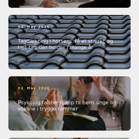
02. May 2026
Tagdækning i horsens: få et stærkt og
tæt tag, der holder i mange år
02. May 2026
Psykolog falster hjælp til børn, unge og
voksne i trygge rammer