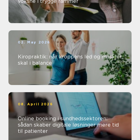
voksne i trygge rammer
02. May 2026
Kiropraktik: når kroppens led og muskler
skal i balance
08. April 2026
Online booking i sundhedssektoren:
sådan skaber digitale løsninger mere tid
til patienter