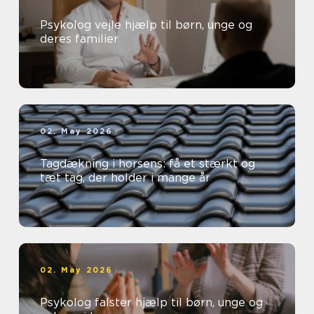
Psykolog vejle hjælp til børn, unge og
deres familier
02. May 2026
Tagdækning i horsens: få et stærkt og
tæt tag, der holder i mange år
02. May 2026
Psykolog falster hjælp til børn, unge og