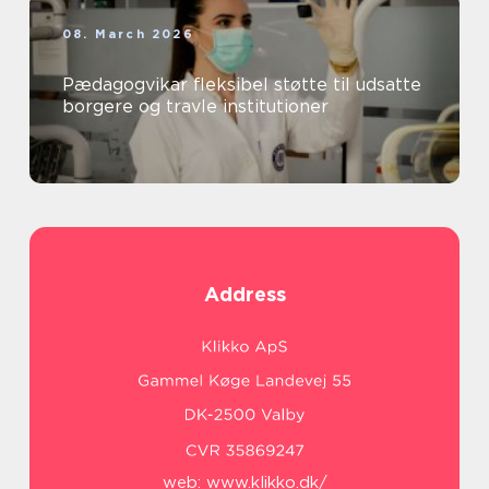
08. March 2026
Pædagogvikar fleksibel støtte til udsatte
borgere og travle institutioner
Address
web:
www.klikko.dk/