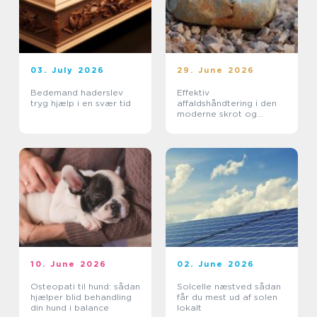
03. July 2026
29. June 2026
Bedemand haderslev
Effektiv
tryg hjælp i en svær tid
affaldshåndtering i den
moderne skrot og
affaldsbranche
10. June 2026
02. June 2026
Osteopati til hund: sådan
Solcelle næstved sådan
hjælper blid behandling
får du mest ud af solen
din hund i balance
lokalt