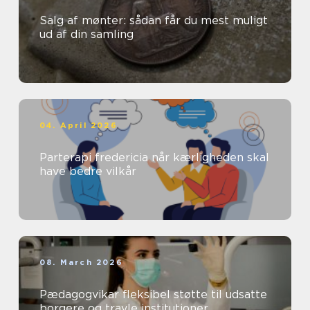
Salg af mønter: sådan får du mest muligt
ud af din samling
04. April 2026
Parterapi fredericia når kærligheden skal
have bedre vilkår
08. March 2026
Pædagogvikar fleksibel støtte til udsatte
borgere og travle institutioner