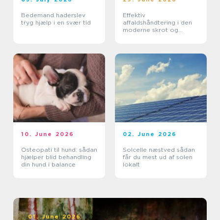
Bedemand haderslev
Effektiv
tryg hjælp i en svær tid
affaldshåndtering i den
moderne skrot og
affaldsbranche
10. June 2026
02. June 2026
Osteopati til hund: sådan
Solcelle næstved sådan
hjælper blid behandling
får du mest ud af solen
din hund i balance
lokalt
01. June 2026