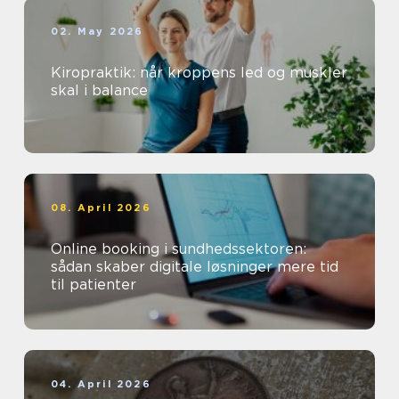
02. May 2026
Kiropraktik: når kroppens led og muskler
skal i balance
08. April 2026
Online booking i sundhedssektoren:
sådan skaber digitale løsninger mere tid
til patienter
04. April 2026