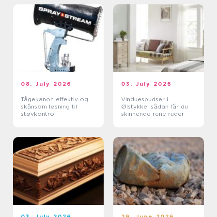
08. July 2026
03. July 2026
Tågekanon effektiv og
Vinduespudser i
skånsom løsning til
Ølstykke: sådan får du
støvkontrol
skinnende rene ruder
03. July 2026
29. June 2026