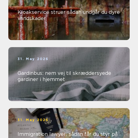
Kloakservice struer sådan undgår du dyre
vandskader
31. May 2026
Gardinbus: nem vej til skræddersyede
gardiner i hjemmet
31. May 2026
Immigration lawyer: sådan får du styr på