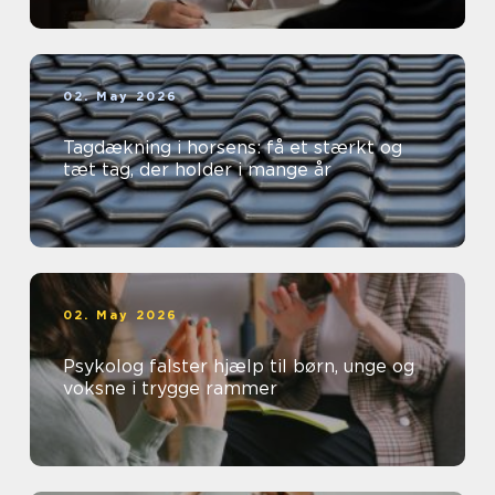
02. May 2026
Tagdækning i horsens: få et stærkt og
tæt tag, der holder i mange år
02. May 2026
Psykolog falster hjælp til børn, unge og
voksne i trygge rammer