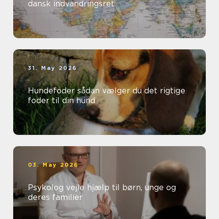
dansk indvandringsret
31. May 2026
Hundefoder sådan vælger du det rigtige
foder til din hund
03. May 2026
Psykolog vejle hjælp til børn, unge og
deres familier