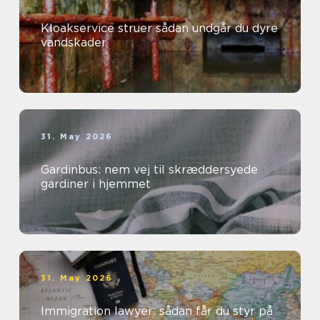
Kloakservice struer sådan undgår du dyre
vandskader
31. May 2026
Gardinbus: nem vej til skræddersyede
gardiner i hjemmet
31. May 2026
Immigration lawyer: sådan får du styr på