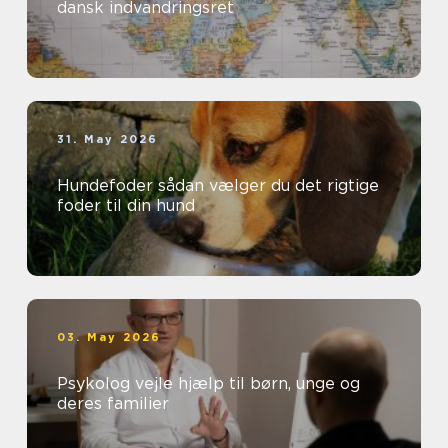
dansk indvandringsret
31. May 2026
Hundefoder sådan vælger du det rigtige
foder til din hund
03. May 2026
Psykolog vejle hjælp til børn, unge og
deres familier