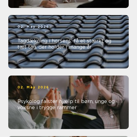
02. May 2026
Tagdækning i horsens: få et stærkt og
tæt tag, der holder i mange år
02. May 2026
Psykolog falster hjælp til børn, unge og
voksne i trygge rammer