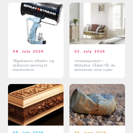
08. July 2026
03. July 2026
Tågekanon effektiv og
Vinduespudser i
skånsom løsning til
Ølstykke: sådan får du
støvkontrol
skinnende rene ruder
03. July 2026
29. June 2026