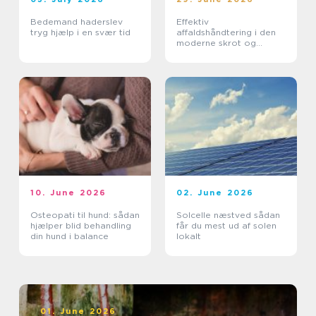
Bedemand haderslev
Effektiv
tryg hjælp i en svær tid
affaldshåndtering i den
moderne skrot og
affaldsbranche
10. June 2026
02. June 2026
Osteopati til hund: sådan
Solcelle næstved sådan
hjælper blid behandling
får du mest ud af solen
din hund i balance
lokalt
01. June 2026