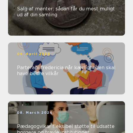
Salg af mønter: sådan får du mest muligt
ud af din samling
04. April 2026
Parterapi fredericia når kærligheden skal
have bedre vilkår
08. March 2026
Pædagogvikar fleksibel støtte til udsatte
borgere og travle institutioner