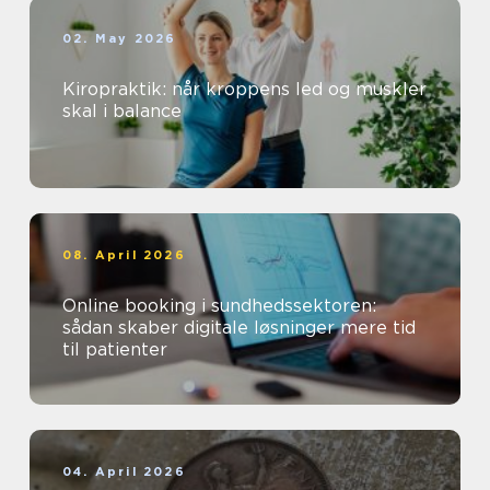
02. May 2026
Kiropraktik: når kroppens led og muskler
skal i balance
08. April 2026
Online booking i sundhedssektoren:
sådan skaber digitale løsninger mere tid
til patienter
04. April 2026