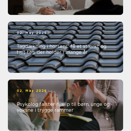
02. May 2026
Tagdækning i horsens: få et stærkt og
tæt tag, der holder i mange år
02. May 2026
Psykolog falster hjælp til børn, unge og
voksne i trygge rammer