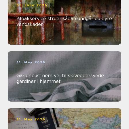
01. June 2026
Kloakservice struer sådan undgår du dyre
vandskader
31. May 2026
Gardinbus: nem vej til skræddersyede
gardiner i hjemmet
31. May 2026