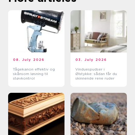
08. July 2026
03. July 2026
Tågekanon effektiv og
Vinduespudser i
skånsom løsning til
Ølstykke: sådan får du
støvkontrol
skinnende rene ruder