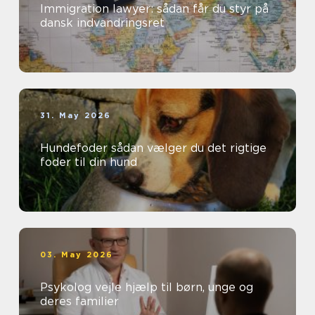
Immigration lawyer: sådan får du styr på
dansk indvandringsret
31. May 2026
Hundefoder sådan vælger du det rigtige
foder til din hund
03. May 2026
Psykolog vejle hjælp til børn, unge og
deres familier