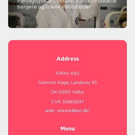
Pædagogvikar fleksibel støtte til udsatte
borgere og travle institutioner
Address
web:
www.klikko.dk/
Menu