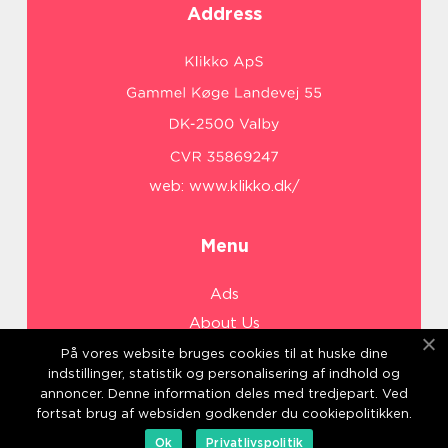
Address
web:
www.klikko.dk/
Menu
Ads
About Us
Cookies
På vores website bruges cookies til at huske dine
indstillinger, statistik og personalisering af indhold og
Contact
annoncer. Denne information deles med tredjepart. Ved
Sitemap
fortsat brug af websiden godkender du cookiepolitikken.
Ok
Privatlivspolitik