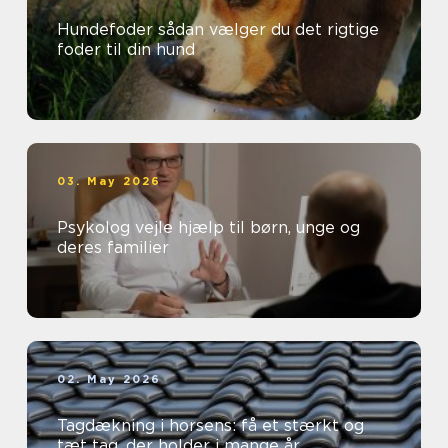
Hundefoder sådan vælger du det rigtige
foder til din hund
03. May 2026
Psykolog vejle hjælp til børn, unge og
deres familier
02. May 2026
Tagdækning i horsens: få et stærkt og
tæt tag, der holder i mange år