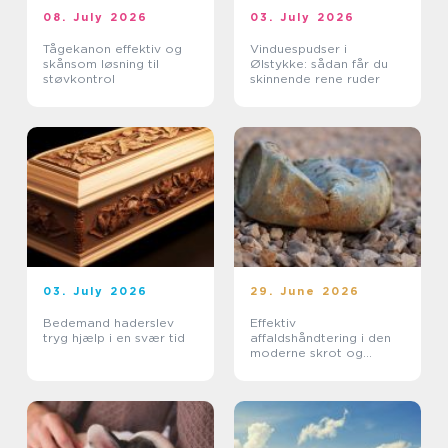
08. July 2026
03. July 2026
Tågekanon effektiv og
Vinduespudser i
skånsom løsning til
Ølstykke: sådan får du
støvkontrol
skinnende rene ruder
03. July 2026
29. June 2026
Bedemand haderslev
Effektiv
tryg hjælp i en svær tid
affaldshåndtering i den
moderne skrot og
affaldsbranche