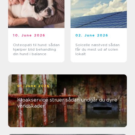
10. June 2026
02. June 2026
Osteopati til hund: sådan
Solcelle næstved sådan
hjælper blid behandling
får du mest ud af solen
din hund i balance
lokalt
01. June 2026
Kloakservice struer sådan undgår du dyre
vandskader