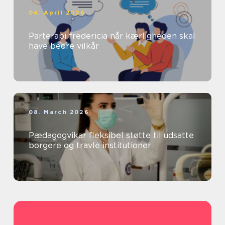
04. April 2026
Parterapi fredericia når kærligheden skal
have bedre vilkår
08. March 2026
Pædagogvikar fleksibel støtte til udsatte
borgere og travle institutioner