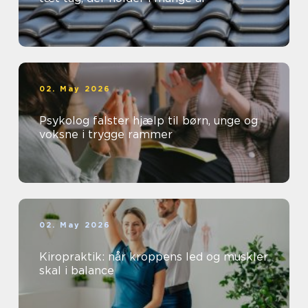
02. May 2026
Psykolog falster hjælp til børn, unge og
voksne i trygge rammer
02. May 2026
Kiropraktik: når kroppens led og muskler
skal i balance