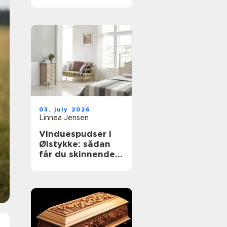
til støvkontrol
03. july 2026
Linnea Jensen
Vinduespudser i
Ølstykke: sådan
får du skinnende
rene ruder