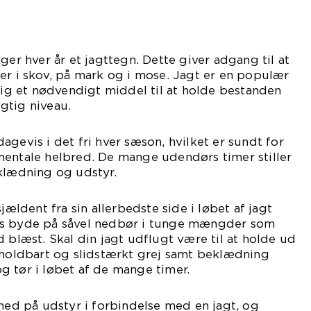
ger hver år et jagttegn. Dette giver adgang til at
er i skov, på mark og i mose. Jagt er en populær
idig et nødvendigt middel til at holde bestanden
gtig niveau.
agevis i det fri hver sæson, hvilket er sundt for
mentale helbred. De mange udendørs timer stiller
klædning og udstyr.
jældent fra sin allerbedste side i løbet af jagt
es byde på såvel nedbør i tunge mængder som
d blæst. Skal din jagt udflugt være til at holde ud
 holdbart og slidstærkt grej samt beklædning
 tør i løbet af de mange timer.
 ned på udstyr i forbindelse med en jagt, og