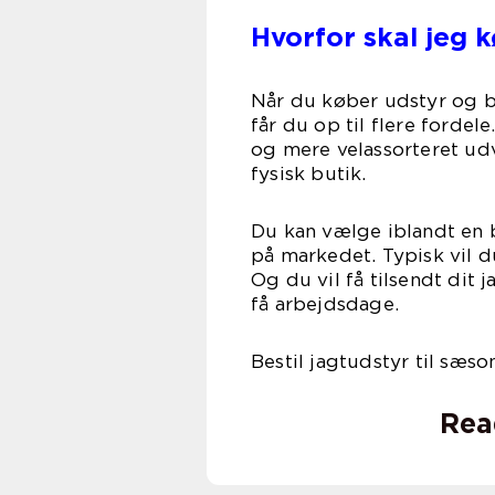
Hvorfor skal jeg 
Når du køber udstyr og be
får du op til flere fordele
og mere velassorteret udv
fysisk butik.
Du kan vælge iblandt en b
på markedet. Typisk vil du
Og du vil få tilsendt dit 
få arbejdsdage.
Bestil jagtudstyr til sæso
Rea