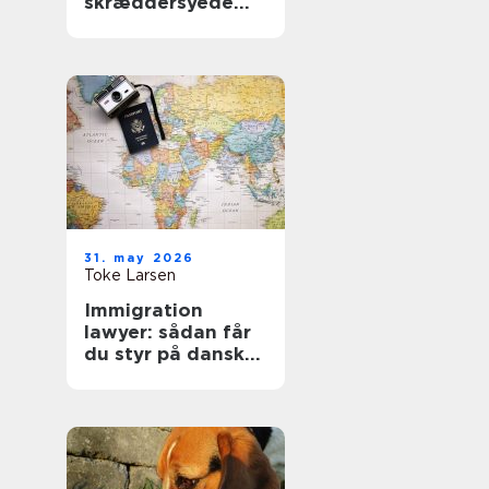
skræddersyede
gardiner i
hjemmet
31. may 2026
Toke Larsen
Immigration
lawyer: sådan får
du styr på dansk
indvandringsret