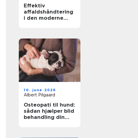
Effektiv
affaldshåndtering
i den moderne
skrot og
affaldsbranche
10. june 2026
Albert Pilgaard
Osteopati til hund:
sådan hjælper blid
behandling din
hund i balance