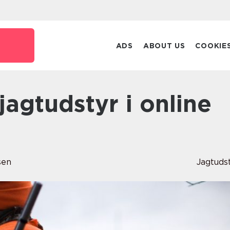
ADS
ABOUT US
COOKIE
sen
Jagtuds