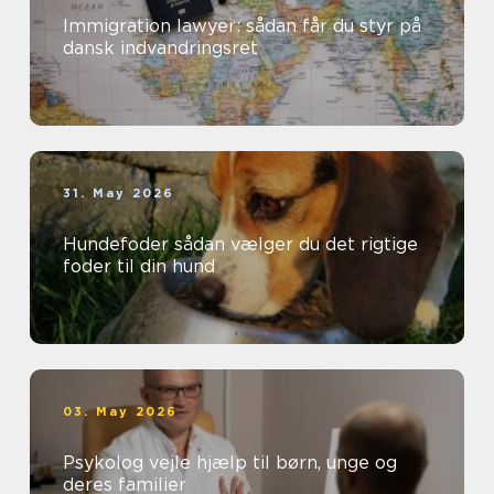
Immigration lawyer: sådan får du styr på
dansk indvandringsret
31. May 2026
Hundefoder sådan vælger du det rigtige
foder til din hund
03. May 2026
Psykolog vejle hjælp til børn, unge og
deres familier