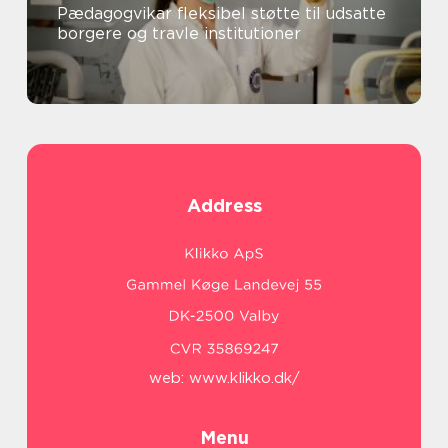
Pædagogvikar fleksibel støtte til udsatte
borgere og travle institutioner
Address
web:
www.klikko.dk/
Menu