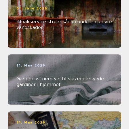
01. June 2026
Kloakservice struer sådan undgår du dyre
vandskader
31. May 2026
Gardinbus: nem vej til skræddersyede
gardiner i hjemmet
31. May 2026