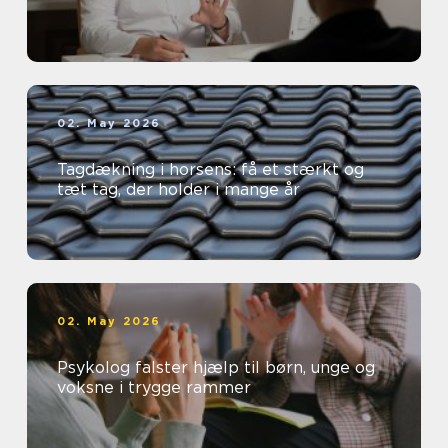
02. May 2026
Tagdækning i horsens: få et stærkt og
tæt tag, der holder i mange år
02. May 2026
Psykolog falster hjælp til børn, unge og
voksne i trygge rammer