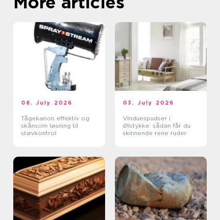
More articles
08. July 2026
03. July 2026
Tågekanon effektiv og
Vinduespudser i
skånsom løsning til
Ølstykke: sådan får du
støvkontrol
skinnende rene ruder