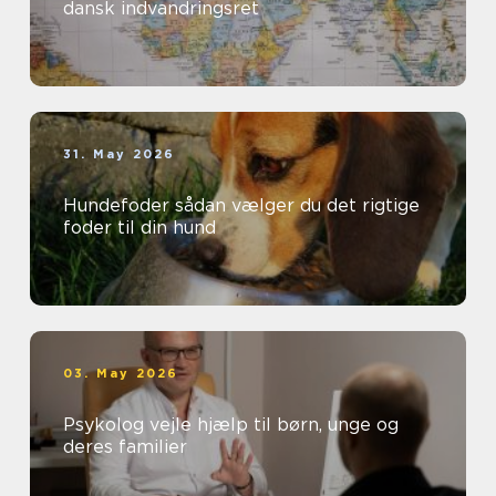
dansk indvandringsret
31. May 2026
Hundefoder sådan vælger du det rigtige
foder til din hund
03. May 2026
Psykolog vejle hjælp til børn, unge og
deres familier