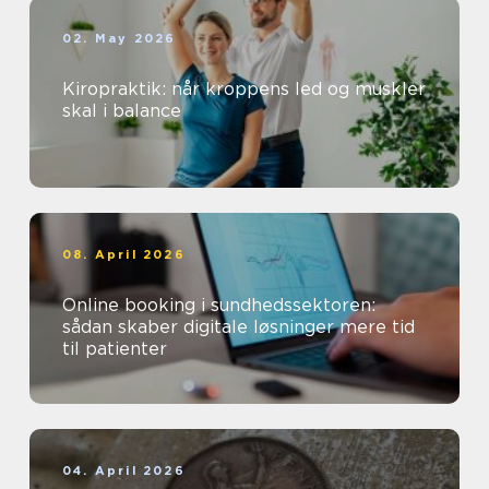
02. May 2026
Kiropraktik: når kroppens led og muskler
skal i balance
08. April 2026
Online booking i sundhedssektoren:
sådan skaber digitale løsninger mere tid
til patienter
04. April 2026