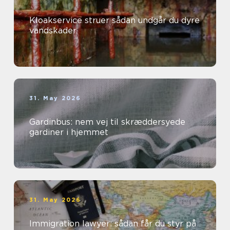
Kloakservice struer sådan undgår du dyre
vandskader
31. May 2026
Gardinbus: nem vej til skræddersyede
gardiner i hjemmet
31. May 2026
Immigration lawyer: sådan får du styr på