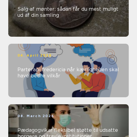
Salg af mønter: sådan får du mest muligt
ud af din samling
04. April 2026
Parterapi fredericia når kærligheden skal
have bedre vilkår
08. March 2026
Pædagogvikar fleksibel støtte til udsatte
borgere og travle institutioner