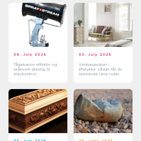
08. July 2026
03. July 2026
Tågekanon effektiv og
Vinduespudser i
skånsom løsning til
Ølstykke: sådan får du
støvkontrol
skinnende rene ruder
03. July 2026
29. June 2026