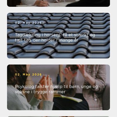
02. May 2026
Tagdækning i horsens: få et stærkt og
tæt tag, der holder i mange år
02. May 2026
Psykolog falster hjælp til børn, unge og
voksne i trygge rammer