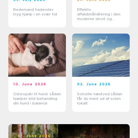
Bedemand haderslev
Effektiv
tryg hjælp i en svær tid
affaldshåndtering i den
moderne skrot og
affaldsbranche
10. June 2026
02. June 2026
Osteopati til hund: sådan
Solcelle næstved sådan
hjælper blid behandling
får du mest ud af solen
din hund i balance
lokalt
01. June 2026