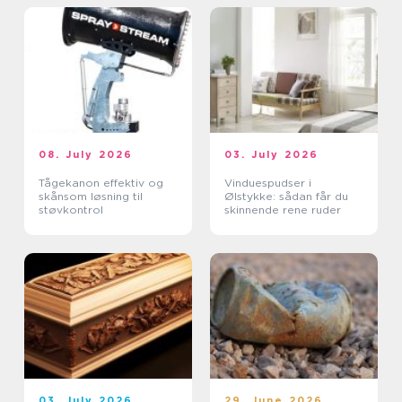
08. July 2026
03. July 2026
Tågekanon effektiv og
Vinduespudser i
skånsom løsning til
Ølstykke: sådan får du
støvkontrol
skinnende rene ruder
03. July 2026
29. June 2026