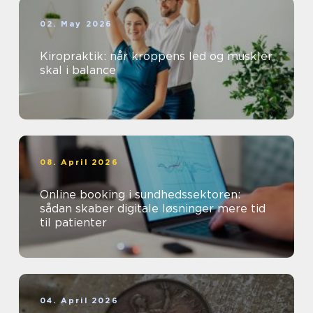
02. May 2026
Kiropraktik: når kroppens led og muskler
skal i balance
08. April 2026
Online booking i sundhedssektoren:
sådan skaber digitale løsninger mere tid
til patienter
04. April 2026