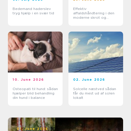
Bedemand haderslev
Effektiv
tryg hjælp i en svær tid
affaldshåndtering i den
moderne skrot og
affaldsbranche
10. June 2026
02. June 2026
Osteopati til hund: sådan
Solcelle næstved sådan
hjælper blid behandling
får du mest ud af solen
din hund i balance
lokalt
01. June 2026