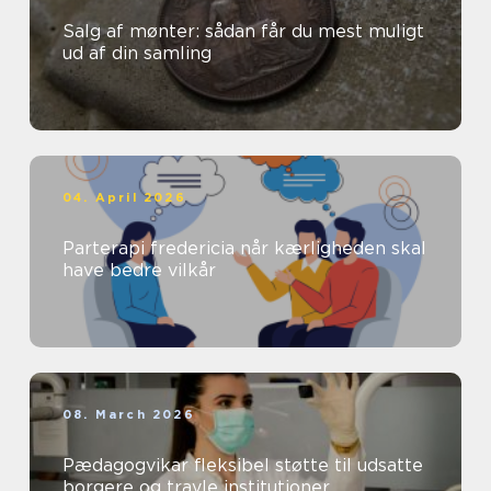
Salg af mønter: sådan får du mest muligt
ud af din samling
04. April 2026
Parterapi fredericia når kærligheden skal
have bedre vilkår
08. March 2026
Pædagogvikar fleksibel støtte til udsatte
borgere og travle institutioner