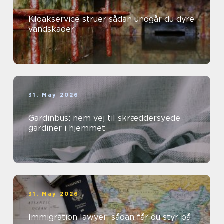
Kloakservice struer sådan undgår du dyre
vandskader
31. May 2026
Gardinbus: nem vej til skræddersyede
gardiner i hjemmet
31. May 2026
Immigration lawyer: sådan får du styr på