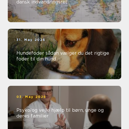
dansk indvandringsret
31. May 2026
Hundefoder sådan vælger du det rigtige
foder til din hund
03. May 2026
Psykolog vejle hjælp til børn, unge og
deres familier