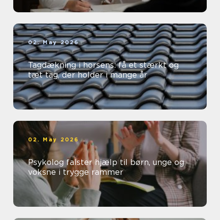
02. May 2026
Tagdækning i horsens: få et stærkt og
tæt tag, der holder i mange år
02. May 2026
Psykolog falster hjælp til børn, unge og
voksne i trygge rammer