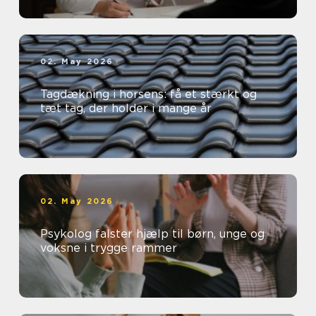
02. May 2026
Tagdækning i horsens: få et stærkt og
tæt tag, der holder i mange år
02. May 2026
Psykolog falster hjælp til børn, unge og
voksne i trygge rammer