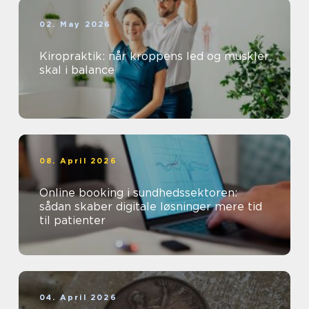
02. May 2026
Kiropraktik: når kroppens led og muskler
skal i balance
08. April 2026
Online booking i sundhedssektoren:
sådan skaber digitale løsninger mere tid
til patienter
04. April 2026