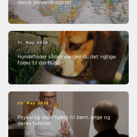
dansk indvandringsret
31. May 2026
Hundefoder sådan vælger du det rigtige
foder til din hund
03. May 2026
Psykolog vejle hjælp til børn, unge og
deres familier