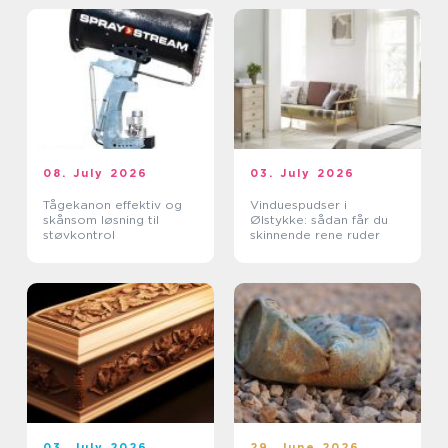
08. July 2026
03. July 2026
Tågekanon effektiv og
Vinduespudser i
skånsom løsning til
Ølstykke: sådan får du
støvkontrol
skinnende rene ruder
03. July 2026
29. June 2026