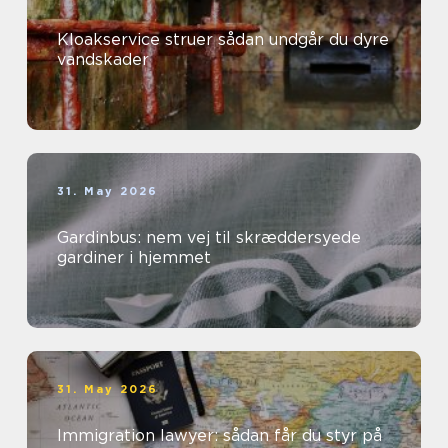
Kloakservice struer sådan undgår du dyre
vandskader
31. May 2026
Gardinbus: nem vej til skræddersyede
gardiner i hjemmet
31. May 2026
Immigration lawyer: sådan får du styr på