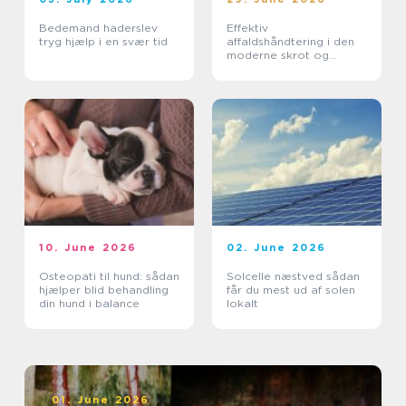
Bedemand haderslev
Effektiv
tryg hjælp i en svær tid
affaldshåndtering i den
moderne skrot og
affaldsbranche
10. June 2026
02. June 2026
Osteopati til hund: sådan
Solcelle næstved sådan
hjælper blid behandling
får du mest ud af solen
din hund i balance
lokalt
01. June 2026