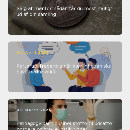
Salg af mønter: sådan får du mest muligt
ud af din samling
04. April 2026
Parterapi fredericia når kærligheden skal
have bedre vilkår
08. March 2026
Pædagogvikar fleksibel støtte til udsatte
borgere og travle institutioner