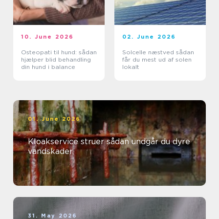
10. June 2026
02. June 2026
Osteopati til hund: sådan
Solcelle næstved sådan
hjælper blid behandling
får du mest ud af solen
din hund i balance
lokalt
01. June 2026
Kloakservice struer sådan undgår du dyre
vandskader
31. May 2026