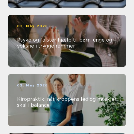
02. May 2026
Psykolog falster hjælp til børn, unge og
voksne i trygge rammer
02. May 2026
Kiropraktik: når kroppens led og muskler
skal i balance