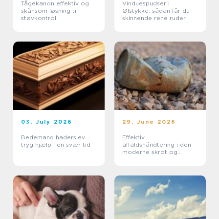
Tågekanon effektiv og
Vinduespudser i
skånsom løsning til
Ølstykke: sådan får du
støvkontrol
skinnende rene ruder
03. July 2026
29. June 2026
Bedemand haderslev
Effektiv
tryg hjælp i en svær tid
affaldshåndtering i den
moderne skrot og
affaldsbranche