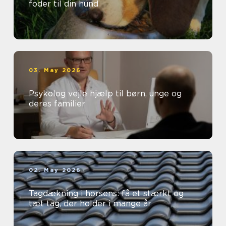
foder til din hund
03. May 2026
Psykolog vejle hjælp til børn, unge og
deres familier
02. May 2026
Tagdækning i horsens: få et stærkt og
tæt tag, der holder i mange år