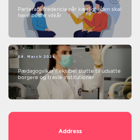
Parterapi fredericia når kærligheden skal
have bedre vilkår
08. March 2026
Pædagogvikar fleksibel støtte til udsatte
borgere og travle institutioner
Address