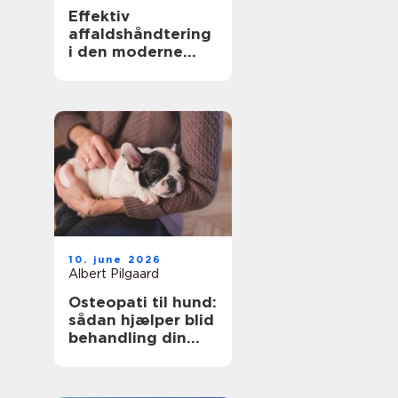
Effektiv
affaldshåndtering
i den moderne
skrot og
affaldsbranche
10. june 2026
Albert Pilgaard
Osteopati til hund:
sådan hjælper blid
behandling din
hund i balance