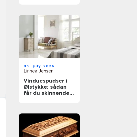
til støvkontrol
03. july 2026
Linnea Jensen
Vinduespudser i
Ølstykke: sådan
får du skinnende
rene ruder