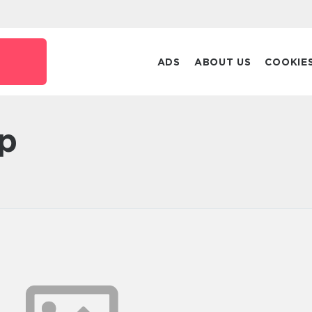
ADS
ABOUT US
COOKIE
ap