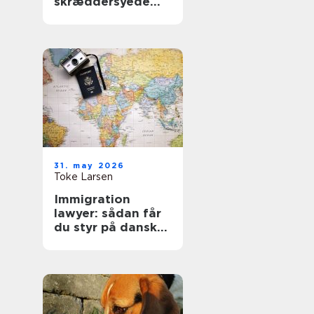
skræddersyede
gardiner i
hjemmet
31. may 2026
Toke Larsen
Immigration
lawyer: sådan får
du styr på dansk
indvandringsret