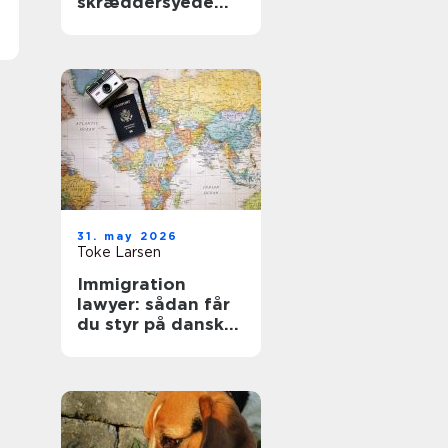
skræddersyede
gardiner i
hjemmet
31. may 2026
Toke Larsen
Immigration
lawyer: sådan får
du styr på dansk
indvandringsret