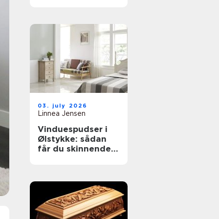
til støvkontrol
03. july 2026
Linnea Jensen
Vinduespudser i
Ølstykke: sådan
får du skinnende
rene ruder