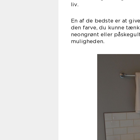
l
En af de bedste er at gi
den farve, du kunne tænk
neongrønt eller påskegult 
muli