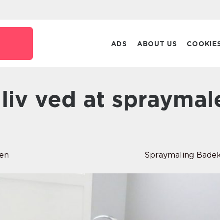
ADS
ABOUT US
COOKIE
sen
Spraymaling Bade