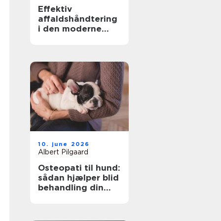
Effektiv
affaldshåndtering
i den moderne
skrot og
affaldsbranche
10. june 2026
Albert Pilgaard
Osteopati til hund:
sådan hjælper blid
behandling din
hund i balance