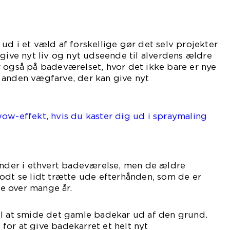
ud i et væld af forskellige gør det selv projekter
 give nyt liv og nyt udseende til alverdens ældre
 også på badeværelset, hvor det ikke bare er nye
 en anden vægfarve, der kan give nyt
iv.
ow-effekt, hvis du kaster dig ud i spraymaling
.
inder i ethvert badeværelse, men de ældre
odt se lidt trætte ude efterhånden, som de er
e over mange år.
il at smide det gamle badekar ud af den grund.
or at give badekarret et helt nyt