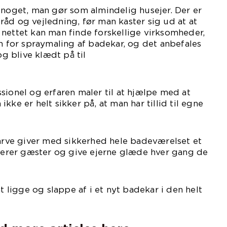
 noget, man gør som almindelig husejer. Der er
åd og vejledning, før man kaster sig ud at at
nettet kan man finde forskellige virksomheder,
en for spraymaling af badekar, og det anbefales
og blive klædt på til
aven.
sionel og erfaren maler til at hjælpe med at
kke er helt sikker på, at man har tillid til egne
ner.
farve giver med sikkerhed hele badeværelset et
onerer gæster og give ejerne glæde hver gang de
 toilettet.
ligge og slappe af i et nyt badekar i den helt