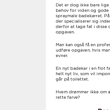
Det er dog ikke bare lige
behov for viden og gode r
spraymale badekarret. På 
der specialiserer sig ind
derfor at tage fat i disse 
opg
Man kan også få en profes
udføre opgaven, hvis man i
ev
En nyt badekar i en flot 
helt nyt liv, som vil imp
går på
Hvem drømmer ikke om at 
rette farve?