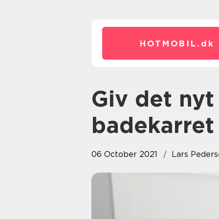
HOTMOBIL.
dk
Giv det nyt liv ved at spraymale
badekarret
06 October 2021
Lars Peder