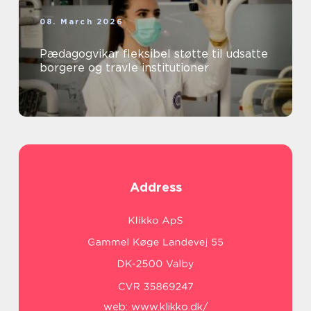
08. March 2026
Pædagogvikar fleksibel støtte til udsatte
borgere og travle institutioner
Address
web:
www.klikko.dk/