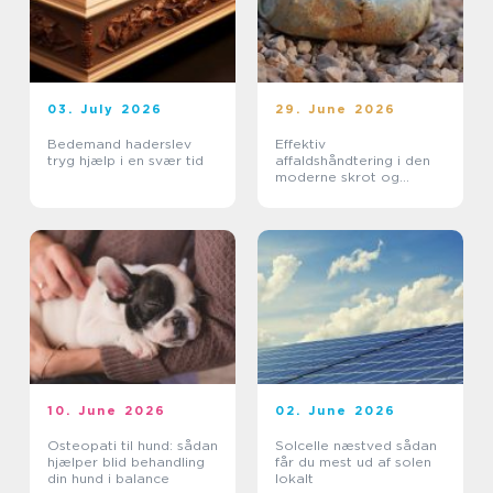
03. July 2026
29. June 2026
Bedemand haderslev
Effektiv
tryg hjælp i en svær tid
affaldshåndtering i den
moderne skrot og
affaldsbranche
10. June 2026
02. June 2026
Osteopati til hund: sådan
Solcelle næstved sådan
hjælper blid behandling
får du mest ud af solen
din hund i balance
lokalt