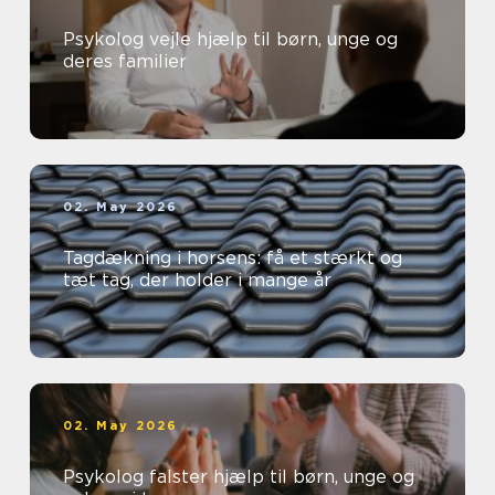
Psykolog vejle hjælp til børn, unge og
deres familier
02. May 2026
Tagdækning i horsens: få et stærkt og
tæt tag, der holder i mange år
02. May 2026
Psykolog falster hjælp til børn, unge og