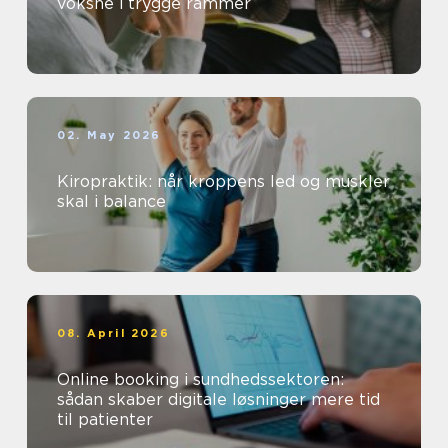
voksne i trygge rammer
02. May 2026
Kiropraktik: når kroppens led og muskler
skal i balance
08. April 2026
Online booking i sundhedssektoren:
sådan skaber digitale løsninger mere tid
til patienter