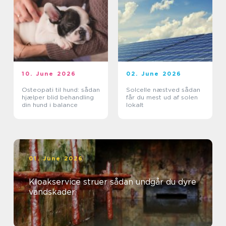
10. June 2026
02. June 2026
Osteopati til hund: sådan
Solcelle næstved sådan
hjælper blid behandling
får du mest ud af solen
din hund i balance
lokalt
01. June 2026
Kloakservice struer sådan undgår du dyre
vandskader