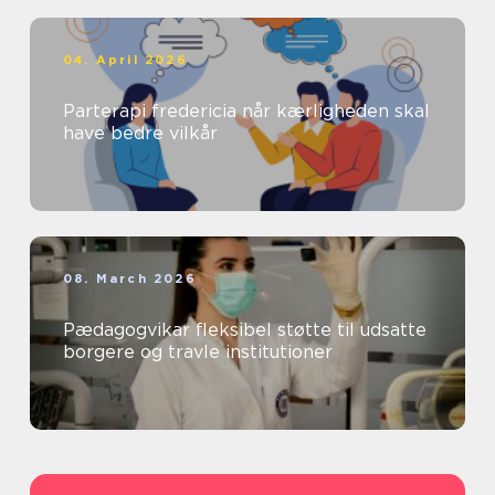
04. April 2026
Parterapi fredericia når kærligheden skal
have bedre vilkår
08. March 2026
Pædagogvikar fleksibel støtte til udsatte
borgere og travle institutioner