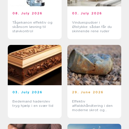
08. July 2026
03. July 2026
Tågekanon effektiv og
Vinduespudser i
skånsom løsning til
Ølstykke: sådan får du
støvkontrol
skinnende rene ruder
03. July 2026
29. June 2026
Bedemand haderslev
Effektiv
tryg hjælp i en svær tid
affaldshåndtering i den
moderne skrot og
affaldsbranche