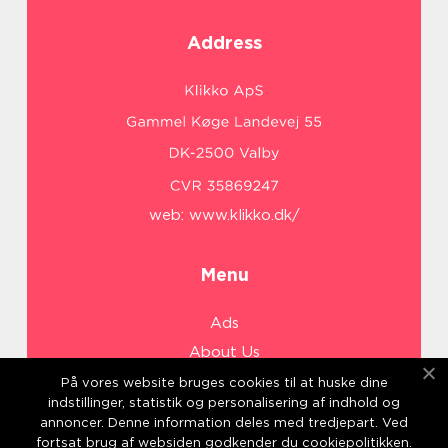
Address
web:
www.klikko.dk/
Menu
Ads
About Us
Cookies
På vores website bruges cookies til at huske dine
indstillinger, statistik og personalisering af indhold og
Contact
annoncer. Denne information deles med tredjepart. Ved
Sitemap
fortsat brug af websiden godkender du cookiepolitikken.