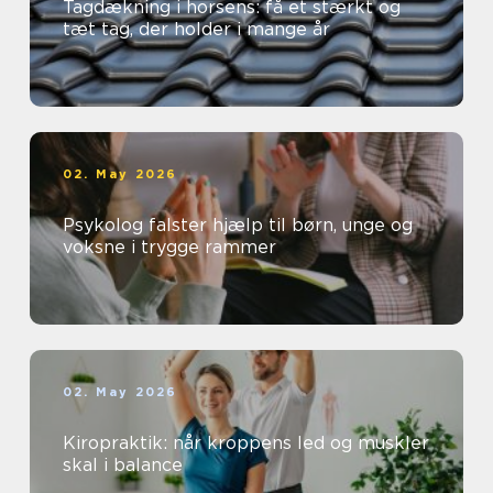
Tagdækning i horsens: få et stærkt og
tæt tag, der holder i mange år
02. May 2026
Psykolog falster hjælp til børn, unge og
voksne i trygge rammer
02. May 2026
Kiropraktik: når kroppens led og muskler
skal i balance