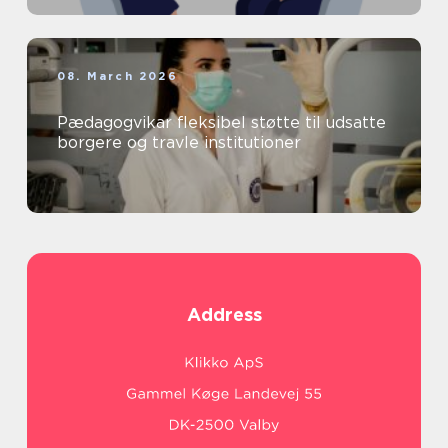
08. March 2026
Pædagogvikar fleksibel støtte til udsatte
borgere og travle institutioner
Address