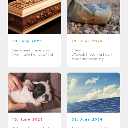
03. July 2026
29. June 2026
Bedemand haderslev
Effektiv
tryg hjælp i en svær tid
affaldshåndtering i den
moderne skrot og
affaldsbranche
10. June 2026
02. June 2026