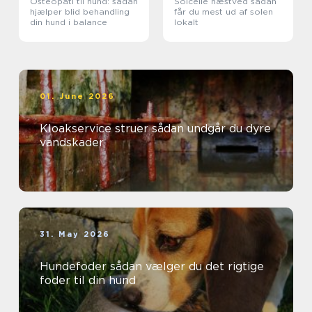
Osteopati til hund: sådan
Solcelle næstved sådan
hjælper blid behandling
får du mest ud af solen
din hund i balance
lokalt
01. June 2026
Kloakservice struer sådan undgår du dyre
vandskader
31. May 2026
Hundefoder sådan vælger du det rigtige
foder til din hund