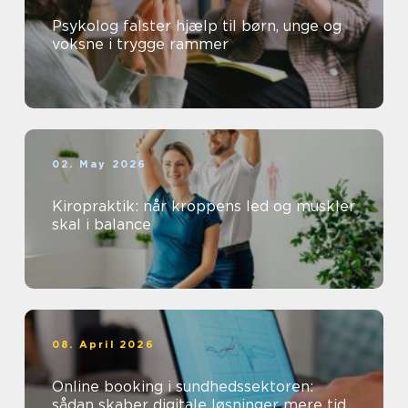
Psykolog falster hjælp til børn, unge og
voksne i trygge rammer
02. May 2026
Kiropraktik: når kroppens led og muskler
skal i balance
08. April 2026
Online booking i sundhedssektoren:
sådan skaber digitale løsninger mere tid