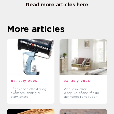
Read more articles here
More articles
08. July 2026
03. July 2026
Tågekanon effektiv og
Vinduespudser i
skånsom løsning til
Ølstykke: sådan får du
støvkontrol
skinnende rene ruder