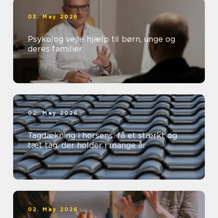
03. May 2026
Psykolog vejle hjælp til børn, unge og
deres familier
02. May 2026
Tagdækning i horsens: få et stærkt og
tæt tag, der holder i mange år
02. May 2026