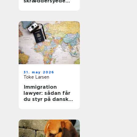
skræddersyede
gardiner i
hjemmet
31. may 2026
Toke Larsen
Immigration
lawyer: sådan får
du styr på dansk
indvandringsret