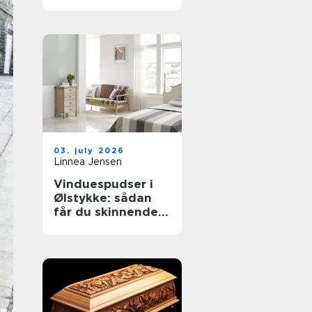
til støvkontrol
03. july 2026
Linnea Jensen
Vinduespudser i
Ølstykke: sådan
får du skinnende
rene ruder