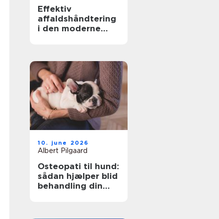
Effektiv
affaldshåndtering
i den moderne
skrot og
affaldsbranche
10. june 2026
Albert Pilgaard
Osteopati til hund:
sådan hjælper blid
behandling din
hund i balance