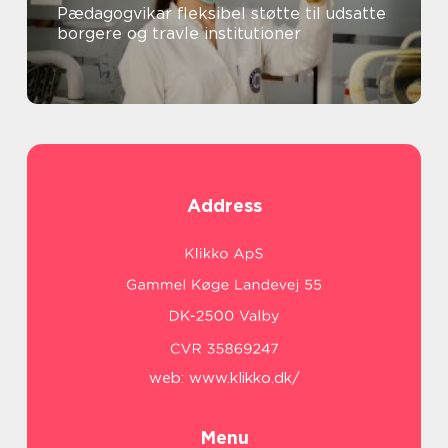
Pædagogvikar fleksibel støtte til udsatte
borgere og travle institutioner
Address
web:
www.klikko.dk/
Menu