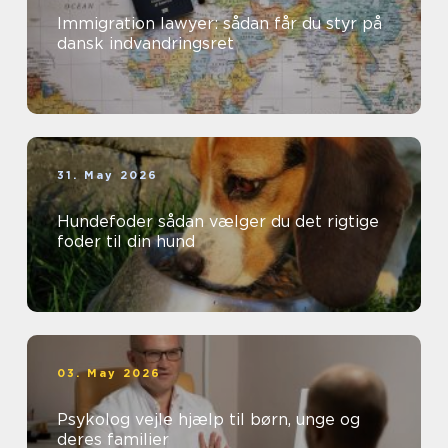
Immigration lawyer: sådan får du styr på
dansk indvandringsret
31. May 2026
Hundefoder sådan vælger du det rigtige
foder til din hund
03. May 2026
Psykolog vejle hjælp til børn, unge og
deres familier