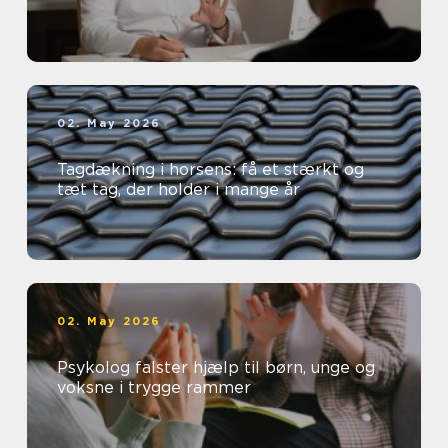
02. May 2026
Tagdækning i horsens: få et stærkt og
tæt tag, der holder i mange år
02. May 2026
Psykolog falster hjælp til børn, unge og
voksne i trygge rammer