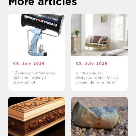
More articles
08. July 2026
03. July 2026
Tågekanon effektiv og
Vinduespudser i
skånsom løsning til
Ølstykke: sådan får du
støvkontrol
skinnende rene ruder