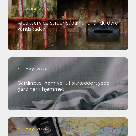
01. June 2026
Kloakservice struer sådan undgår du dyre
vandskader
31. May 2026
Gardinbus: nem vej til skræddersyede
gardiner i hjemmet
31. May 2026