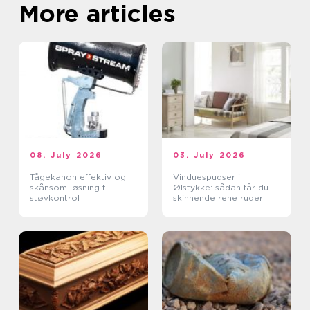
More articles
08. July 2026
03. July 2026
Tågekanon effektiv og
Vinduespudser i
skånsom løsning til
Ølstykke: sådan får du
støvkontrol
skinnende rene ruder