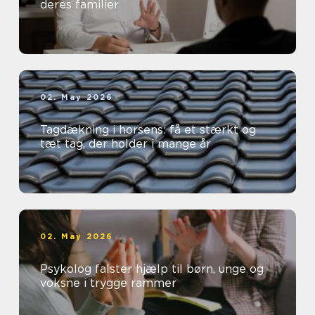
deres familier
02. May 2026
Tagdækning i horsens: få et stærkt og
tæt tag, der holder i mange år
02. May 2026
Psykolog falster hjælp til børn, unge og
voksne i trygge rammer