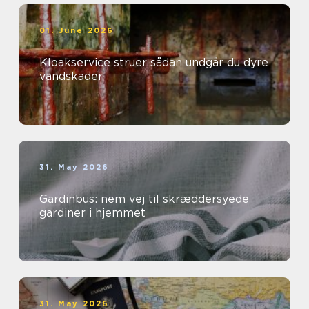
01. June 2026
Kloakservice struer sådan undgår du dyre
vandskader
31. May 2026
Gardinbus: nem vej til skræddersyede
gardiner i hjemmet
31. May 2026