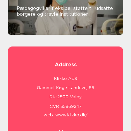
Pædagogvikar fleksibel støtte til udsatte
borgere og travle institutioner
Address
web:
www.klikko.dk/