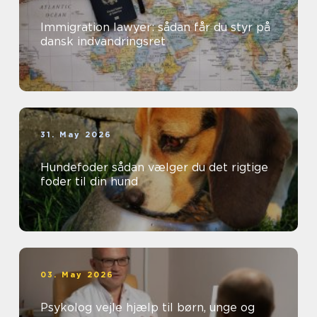
Immigration lawyer: sådan får du styr på
dansk indvandringsret
31. May 2026
Hundefoder sådan vælger du det rigtige
foder til din hund
03. May 2026
Psykolog vejle hjælp til børn, unge og