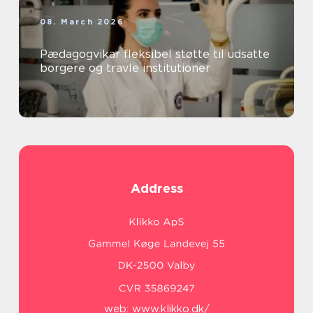
08. March 2026
Pædagogvikar fleksibel støtte til udsatte
borgere og travle institutioner
Address
web:
www.klikko.dk/