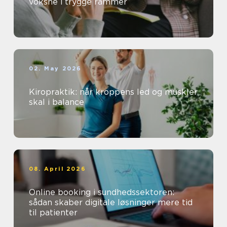
voksne i trygge rammer
02. May 2026
Kiropraktik: når kroppens led og muskler
skal i balance
08. April 2026
Online booking i sundhedssektoren:
sådan skaber digitale løsninger mere tid
til patienter