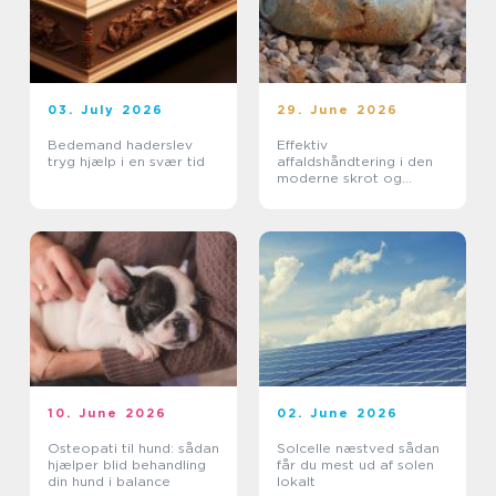
03. July 2026
29. June 2026
Bedemand haderslev
Effektiv
tryg hjælp i en svær tid
affaldshåndtering i den
moderne skrot og
affaldsbranche
10. June 2026
02. June 2026
Osteopati til hund: sådan
Solcelle næstved sådan
hjælper blid behandling
får du mest ud af solen
din hund i balance
lokalt