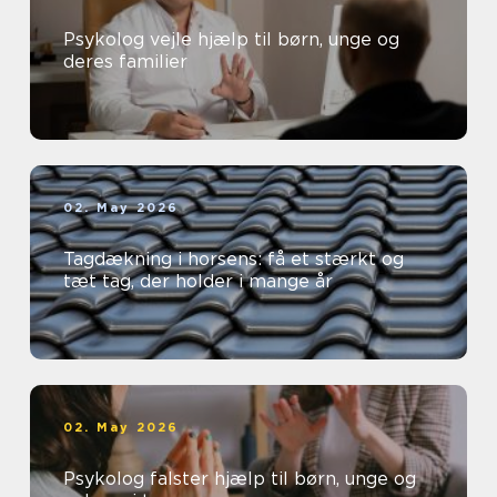
Psykolog vejle hjælp til børn, unge og
deres familier
02. May 2026
Tagdækning i horsens: få et stærkt og
tæt tag, der holder i mange år
02. May 2026
Psykolog falster hjælp til børn, unge og