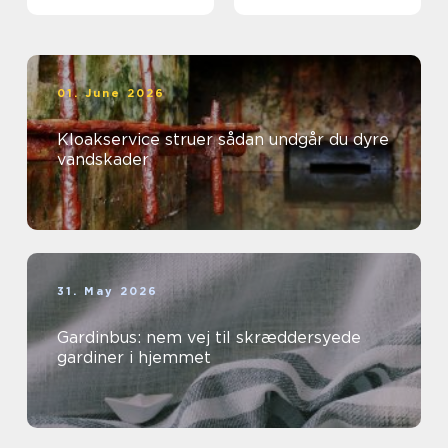
01. June 2026
Kloakservice struer sådan undgår du dyre
vandskader
31. May 2026
Gardinbus: nem vej til skræddersyede
gardiner i hjemmet