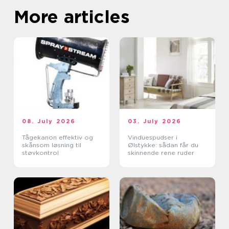
More articles
08. July 2026
03. July 2026
Tågekanon effektiv og
Vinduespudser i
skånsom løsning til
Ølstykke: sådan får du
støvkontrol
skinnende rene ruder