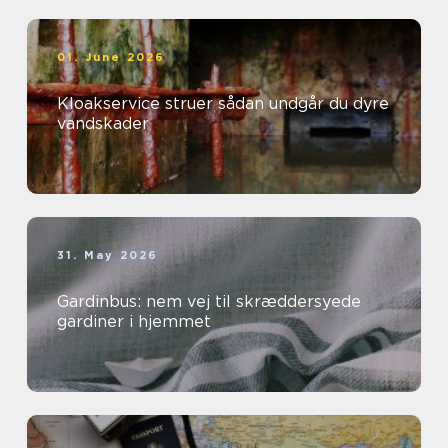
01. June 2026
Kloakservice struer sådan undgår du dyre
vandskader
31. May 2026
Gardinbus: nem vej til skræddersyede
gardiner i hjemmet