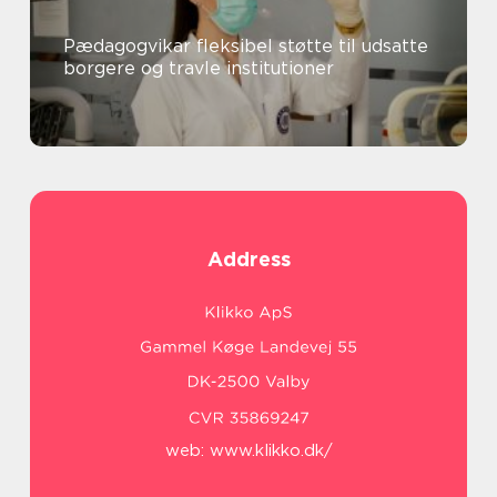
Pædagogvikar fleksibel støtte til udsatte
borgere og travle institutioner
Address
web:
www.klikko.dk/