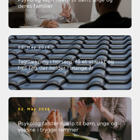
deres familier
02. May 2026
Tagdækning i horsens: få et stærkt og
tæt tag, der holder i mange år
02. May 2026
Psykolog falster hjælp til børn, unge og
voksne i trygge rammer