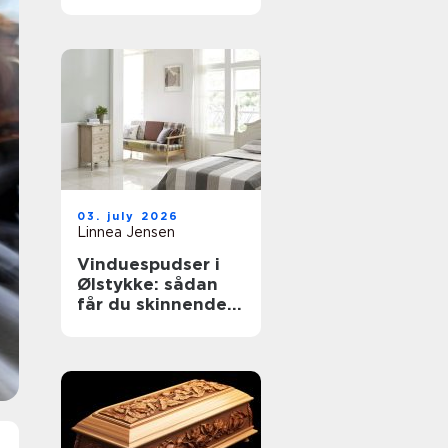
til støvkontrol
03. july 2026
Linnea Jensen
Vinduespudser i
Ølstykke: sådan
får du skinnende
rene ruder