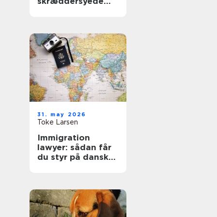
skræddersyede
gardiner i
hjemmet
31. may 2026
Toke Larsen
Immigration
lawyer: sådan får
du styr på dansk
indvandringsret