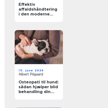
Effektiv
affaldshåndtering
i den moderne
skrot og
affaldsbranche
10. june 2026
Albert Pilgaard
Osteopati til hund:
sådan hjælper blid
behandling din
hund i balance