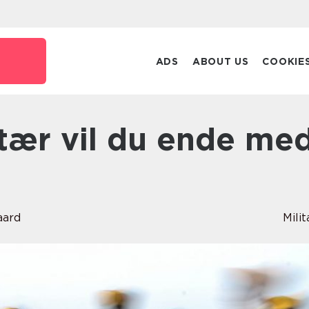
ADS
ABOUT US
COOKIE
aard
Mili