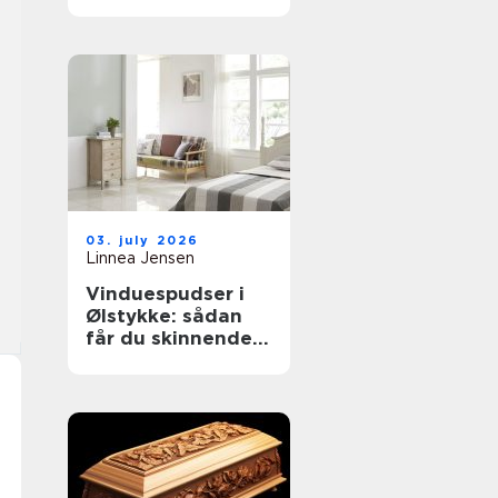
til støvkontrol
03. july 2026
Linnea Jensen
Vinduespudser i
Ølstykke: sådan
får du skinnende
rene ruder