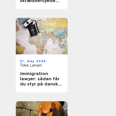
skræddersyede
gardiner i
hjemmet
31. may 2026
Toke Larsen
Immigration
lawyer: sådan får
du styr på dansk
indvandringsret