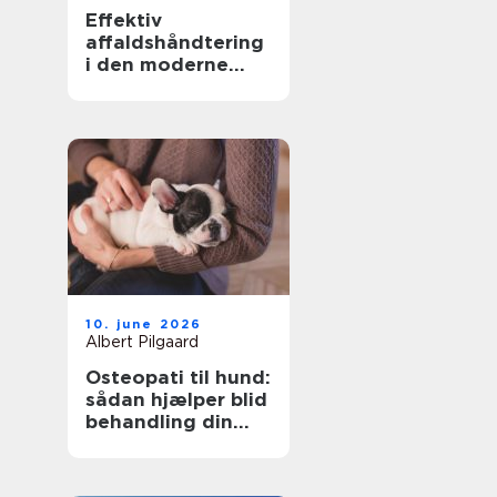
Effektiv
affaldshåndtering
i den moderne
skrot og
affaldsbranche
10. june 2026
Albert Pilgaard
Osteopati til hund:
sådan hjælper blid
behandling din
hund i balance