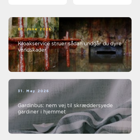
01. June 2026
Kloakservice struer sådan undgår du dyre
vandskader
31. May 2026
Gardinbus: nem vej til skræddersyede
gardiner i hjemmet