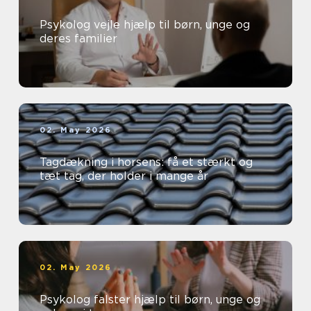
Psykolog vejle hjælp til børn, unge og
deres familier
02. May 2026
Tagdækning i horsens: få et stærkt og
tæt tag, der holder i mange år
02. May 2026
Psykolog falster hjælp til børn, unge og