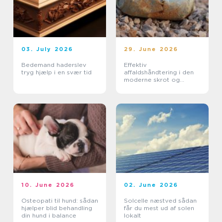
03. July 2026
29. June 2026
Bedemand haderslev
Effektiv
tryg hjælp i en svær tid
affaldshåndtering i den
moderne skrot og
affaldsbranche
10. June 2026
02. June 2026
Osteopati til hund: sådan
Solcelle næstved sådan
hjælper blid behandling
får du mest ud af solen
din hund i balance
lokalt