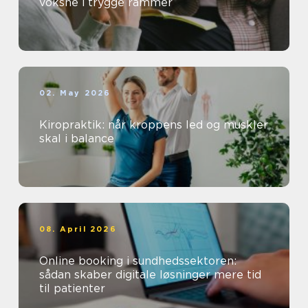
voksne i trygge rammer
02. May 2026
Kiropraktik: når kroppens led og muskler
skal i balance
08. April 2026
Online booking i sundhedssektoren:
sådan skaber digitale løsninger mere tid
til patienter