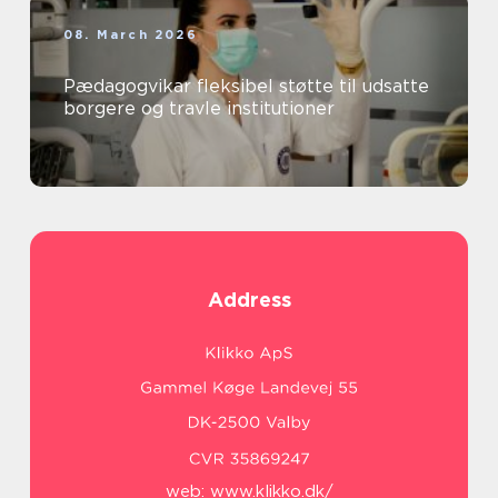
08. March 2026
Pædagogvikar fleksibel støtte til udsatte
borgere og travle institutioner
Address
web:
www.klikko.dk/