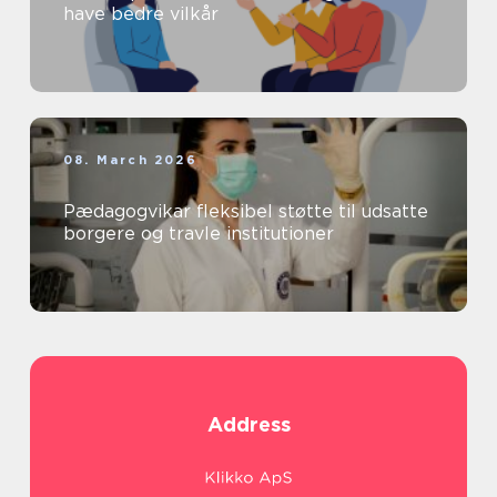
have bedre vilkår
08. March 2026
Pædagogvikar fleksibel støtte til udsatte
borgere og travle institutioner
Address