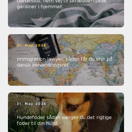
Gardinbus: nem vej til skræddersyede
gardiner i hjemmet
31. May 2026
Immigration lawyer: sådan får du styr på
dansk indvandringsret
31. May 2026
Hundefoder sådan vælger du det rigtige
foder til din hund