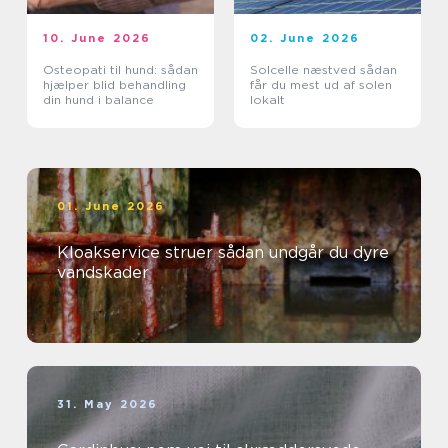
10. June 2026
02. June 2026
Osteopati til hund: sådan
Solcelle næstved sådan
hjælper blid behandling
får du mest ud af solen
din hund i balance
lokalt
01. June 2026
Kloakservice struer sådan undgår du dyre
vandskader
31. May 2026