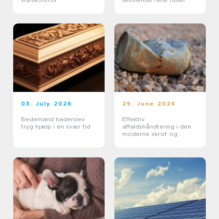
03. July 2026
29. June 2026
Bedemand haderslev
Effektiv
tryg hjælp i en svær tid
affaldshåndtering i den
moderne skrot og
affaldsbranche