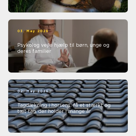
03. May 2026
Psykolog vejle hjælp til børn, unge og
deres familier
02. May 2026
Tagdækning i horsens: få et stærkt og
tæt tag, der holder i mange år