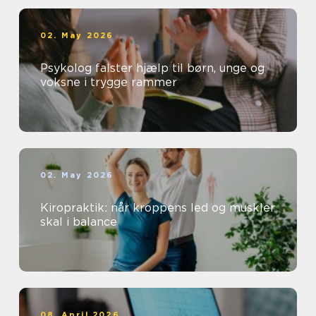
02. May 2026
Psykolog falster hjælp til børn, unge og
voksne i trygge rammer
02. May 2026
Kiropraktik: når kroppens led og muskler
skal i balance
08. April 2026