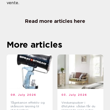
vente.
Read more articles here
More articles
08. July 2026
03. July 2026
Tågekanon effektiv og
Vinduespudser i
skånsom løsning til
Ølstykke: sådan får du
støvkontrol
skinnende rene ruder