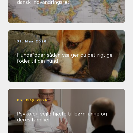
dansk indvandringsret
31. May 2026
Hundefoder sådan vælger du det rigtige
foder til din hund
03. May 2026
Psykolog vejle hjælp til børn, unge og
deres familier