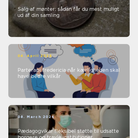
Salg af mønter: sådan får du mest muligt
ud af din samling
04. April 2026
Parterapi fredericia når kærligheden skal
have bedre vilkår
08. March 2026
Pædagogvikar fleksibel støtte til udsatte
borgere og travle institutioner