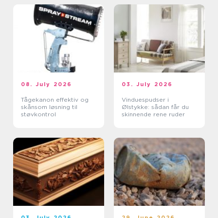
08. July 2026
03. July 2026
Tågekanon effektiv og
Vinduespudser i
skånsom løsning til
Ølstykke: sådan får du
støvkontrol
skinnende rene ruder
03. July 2026
29. June 2026