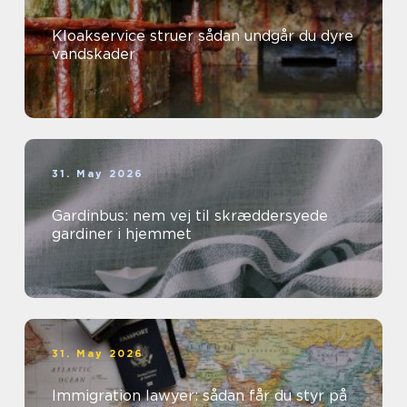
Kloakservice struer sådan undgår du dyre
vandskader
31. May 2026
Gardinbus: nem vej til skræddersyede
gardiner i hjemmet
31. May 2026
Immigration lawyer: sådan får du styr på