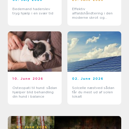
Bedemand haderslev
Effektiv
tryg hjælp i en svær tid
affaldshåndtering i den
moderne skrot og
affaldsbranche
10. June 2026
02. June 2026
Osteopati til hund: sådan
Solcelle næstved sådan
hjælper blid behandling
får du mest ud af solen
din hund i balance
lokalt
01. June 2026