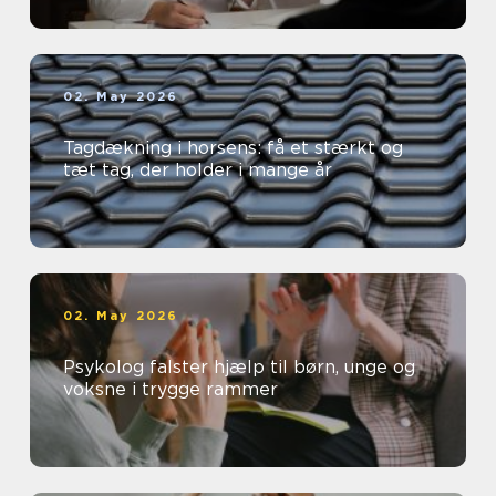
02. May 2026
Tagdækning i horsens: få et stærkt og
tæt tag, der holder i mange år
02. May 2026
Psykolog falster hjælp til børn, unge og
voksne i trygge rammer