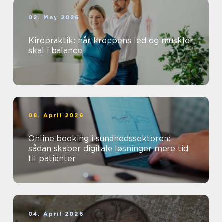
02. May 2026
Kiropraktik: når kroppens led og muskler
skal i balance
08. April 2026
Online booking i sundhedssektoren:
sådan skaber digitale løsninger mere tid
til patienter
04. April 2026