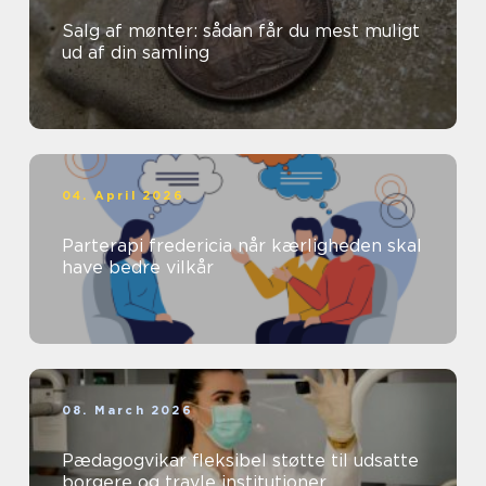
Salg af mønter: sådan får du mest muligt
ud af din samling
04. April 2026
Parterapi fredericia når kærligheden skal
have bedre vilkår
08. March 2026
Pædagogvikar fleksibel støtte til udsatte
borgere og travle institutioner