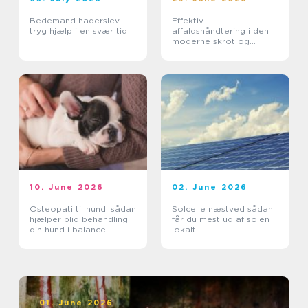
Bedemand haderslev
Effektiv
tryg hjælp i en svær tid
affaldshåndtering i den
moderne skrot og
affaldsbranche
10. June 2026
02. June 2026
Osteopati til hund: sådan
Solcelle næstved sådan
hjælper blid behandling
får du mest ud af solen
din hund i balance
lokalt
01. June 2026