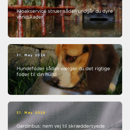
Kloakservice struer sådan undgår du dyre
vandskader
31. May 2026
Hundefoder sådan vælger du det rigtige
foder til din hund
31. May 2026
Gardinbus: nem vej til skræddersyede