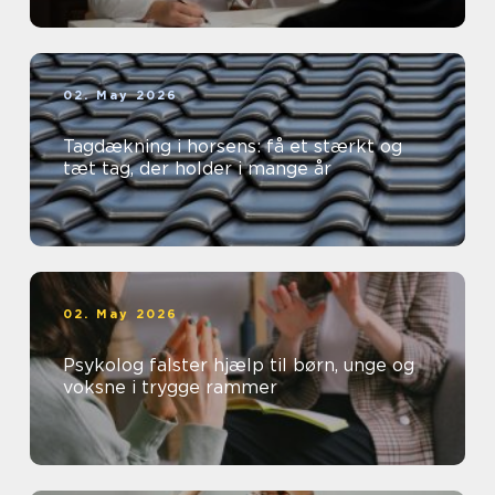
02. May 2026
Tagdækning i horsens: få et stærkt og
tæt tag, der holder i mange år
02. May 2026
Psykolog falster hjælp til børn, unge og
voksne i trygge rammer