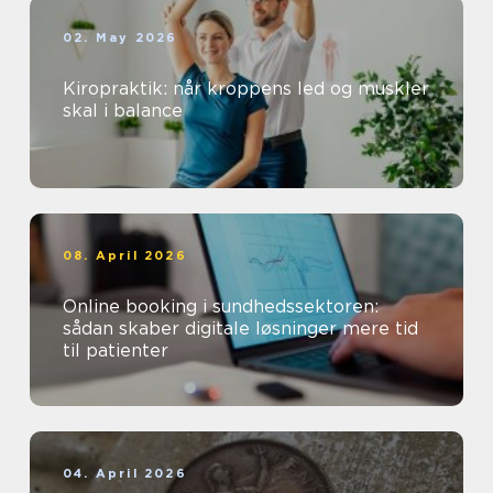
02. May 2026
Kiropraktik: når kroppens led og muskler
skal i balance
08. April 2026
Online booking i sundhedssektoren:
sådan skaber digitale løsninger mere tid
til patienter
04. April 2026