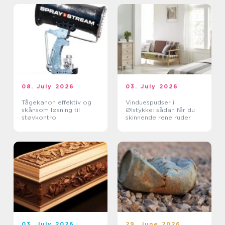
08. July 2026
03. July 2026
Tågekanon effektiv og
Vinduespudser i
skånsom løsning til
Ølstykke: sådan får du
støvkontrol
skinnende rene ruder
03. July 2026
29. June 2026