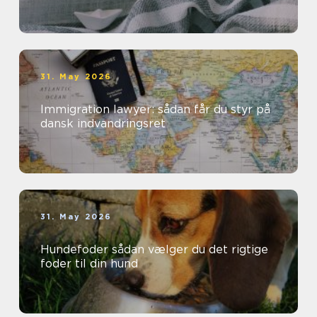
31. May 2026
Immigration lawyer: sådan får du styr på
dansk indvandringsret
31. May 2026
Hundefoder sådan vælger du det rigtige
foder til din hund