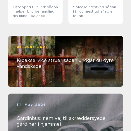
Osteopati til hund: sådan
Solcelle næstved sådan
hjælper blid behandling
får du mest ud af solen
din hund i balance
lokalt
01. June 2026
Kloakservice struer sådan undgår du dyre
vandskader
31. May 2026
Gardinbus: nem vej til skræddersyede
gardiner i hjemmet