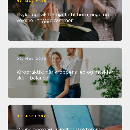
02. May 2026
Psykolog falster hjælp til børn, unge og
voksne i trygge rammer
02. May 2026
Kiropraktik: når kroppens led og muskler
skal i balance
08. April 2026
Online booking i sundhedssektoren: