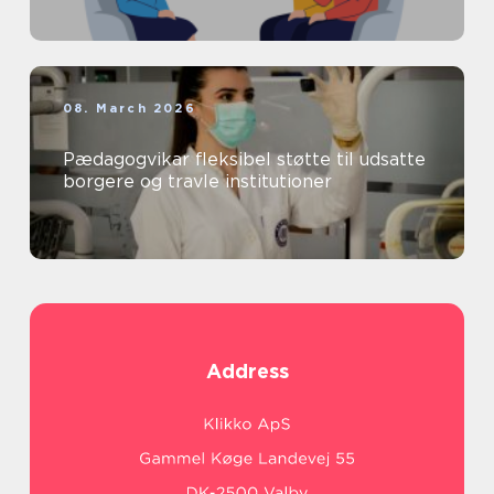
08. March 2026
Pædagogvikar fleksibel støtte til udsatte
borgere og travle institutioner
Address