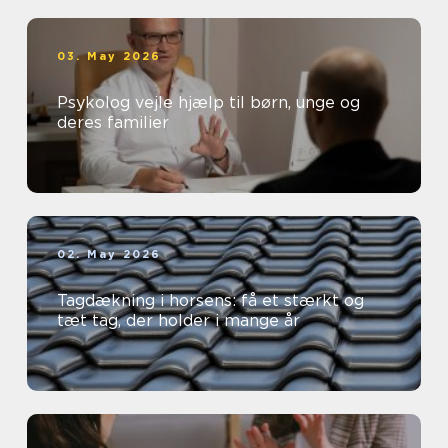
03. May 2026
Psykolog vejle hjælp til børn, unge og
deres familier
02. May 2026
Tagdækning i horsens: få et stærkt og
tæt tag, der holder i mange år