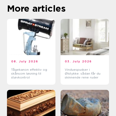
More articles
08. July 2026
03. July 2026
Tågekanon effektiv og
Vinduespudser i
skånsom løsning til
Ølstykke: sådan får du
støvkontrol
skinnende rene ruder