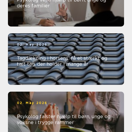
deres familier
02. May 2026
Tagdækning i horsens: få et stærkt og
tæt tag, der holder i mange år
02. May 2026
Psykolog falster hjælp til børn, unge og
voksne i trygge rammer