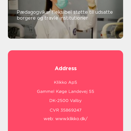
Pædagogvikar fleksibel støtte til udsatte
borgere og travle institutioner
Address
web:
www.klikko.dk/