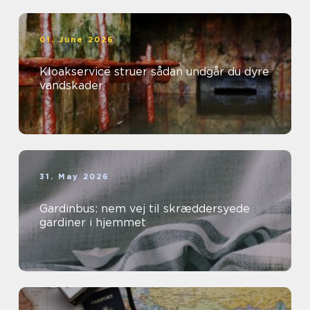
01. June 2026
Kloakservice struer sådan undgår du dyre
vandskader
31. May 2026
Gardinbus: nem vej til skræddersyede
gardiner i hjemmet