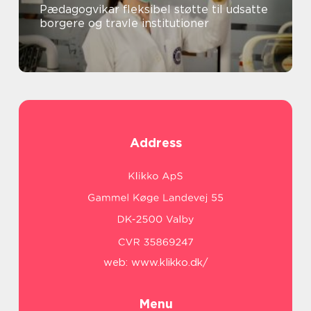
Pædagogvikar fleksibel støtte til udsatte
borgere og travle institutioner
Address
web:
www.klikko.dk/
Menu