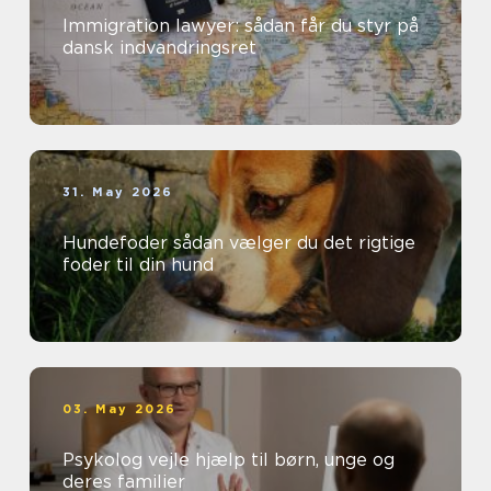
Immigration lawyer: sådan får du styr på
dansk indvandringsret
31. May 2026
Hundefoder sådan vælger du det rigtige
foder til din hund
03. May 2026
Psykolog vejle hjælp til børn, unge og
deres familier