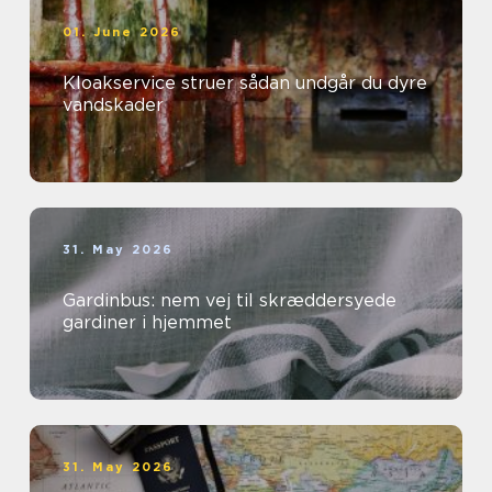
01. June 2026
Kloakservice struer sådan undgår du dyre
vandskader
31. May 2026
Gardinbus: nem vej til skræddersyede
gardiner i hjemmet
31. May 2026