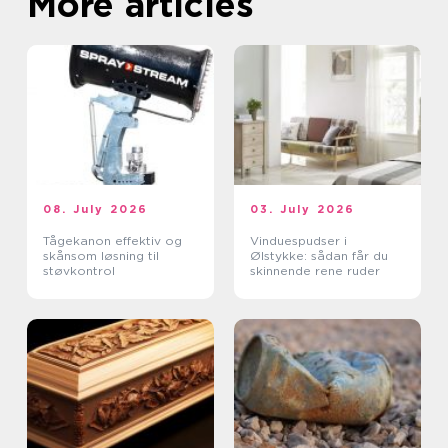
More articles
08. July 2026
03. July 2026
Tågekanon effektiv og
Vinduespudser i
skånsom løsning til
Ølstykke: sådan får du
støvkontrol
skinnende rene ruder