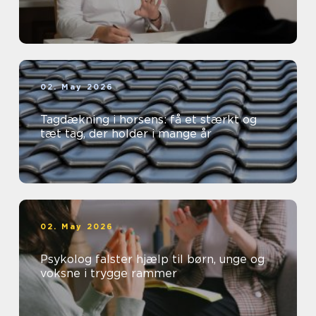
02. May 2026
Tagdækning i horsens: få et stærkt og
tæt tag, der holder i mange år
02. May 2026
Psykolog falster hjælp til børn, unge og
voksne i trygge rammer