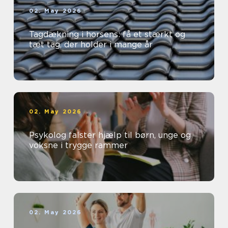
02. May 2026
Tagdækning i horsens: få et stærkt og
tæt tag, der holder i mange år
02. May 2026
Psykolog falster hjælp til børn, unge og
voksne i trygge rammer
02. May 2026