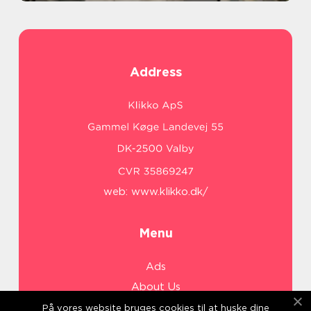
Address
web:
www.klikko.dk/
Menu
Ads
About Us
Cookies
På vores website bruges cookies til at huske dine