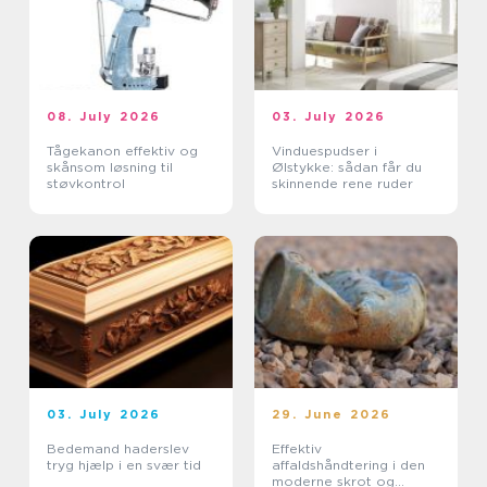
08. July 2026
03. July 2026
Tågekanon effektiv og
Vinduespudser i
skånsom løsning til
Ølstykke: sådan får du
støvkontrol
skinnende rene ruder
03. July 2026
29. June 2026
Bedemand haderslev
Effektiv
tryg hjælp i en svær tid
affaldshåndtering i den
moderne skrot og