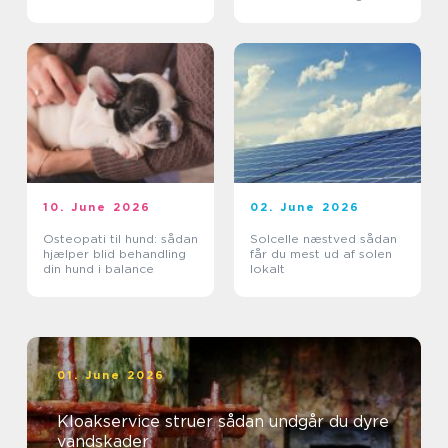
affaldsbranche
10. June 2026
02. June 2026
Osteopati til hund: sådan
Solcelle næstved sådan
hjælper blid behandling
får du mest ud af solen
din hund i balance
lokalt
01. June 2026
Kloakservice struer sådan undgår du dyre
vandskader