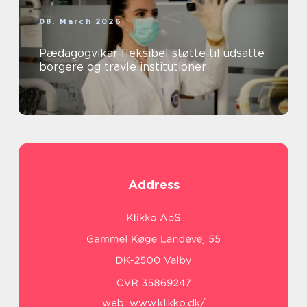
08. March 2026
Pædagogvikar fleksibel støtte til udsatte
borgere og travle institutioner
Address
web:
www.klikko.dk/