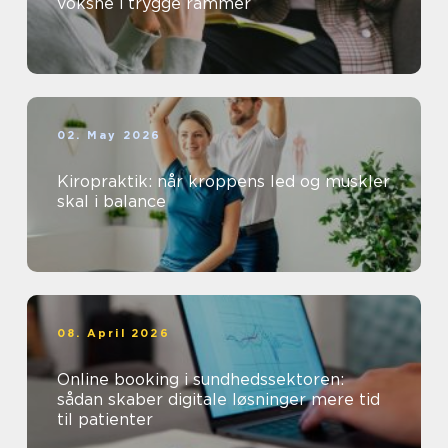
voksne i trygge rammer
02. May 2026
Kiropraktik: når kroppens led og muskler
skal i balance
08. April 2026
Online booking i sundhedssektoren:
sådan skaber digitale løsninger mere tid
til patienter