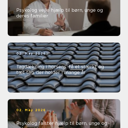
Psykolog vejle hjælp til børn, unge og
deres familier
02. May 2026
Tagdækning i horsens: få et stærkt og
tæt tag, der holder i mange år
02. May 2026
Psykolog falster hjælp til børn, unge og