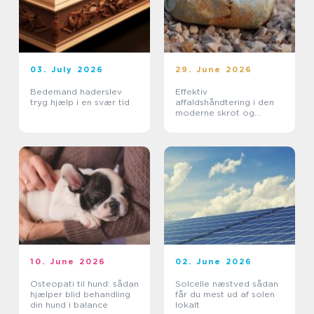
03. July 2026
29. June 2026
Bedemand haderslev
Effektiv
tryg hjælp i en svær tid
affaldshåndtering i den
moderne skrot og
affaldsbranche
10. June 2026
02. June 2026
Osteopati til hund: sådan
Solcelle næstved sådan
hjælper blid behandling
får du mest ud af solen
din hund i balance
lokalt