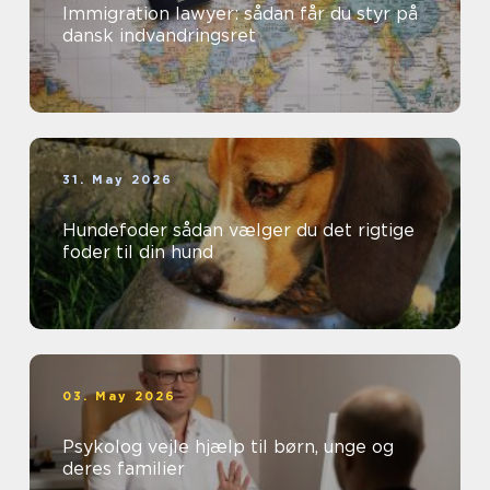
Immigration lawyer: sådan får du styr på
dansk indvandringsret
31. May 2026
Hundefoder sådan vælger du det rigtige
foder til din hund
03. May 2026
Psykolog vejle hjælp til børn, unge og
deres familier