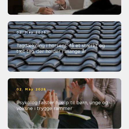
02. May 2026
Tagdækning i horsens: få et stærkt og
tæt tag, der holder i mange år
02. May 2026
Psykolog falster hjælp til børn, unge og
voksne i trygge rammer