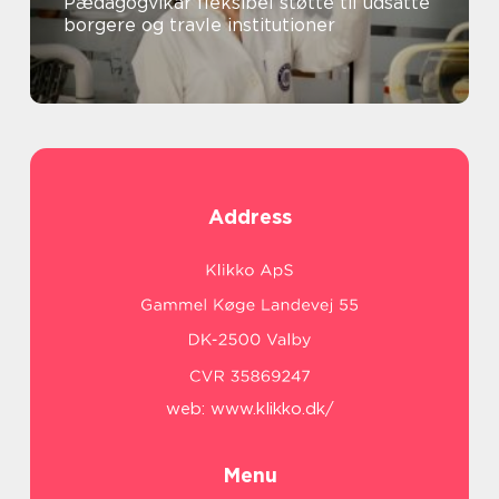
Pædagogvikar fleksibel støtte til udsatte
borgere og travle institutioner
Address
web:
www.klikko.dk/
Menu