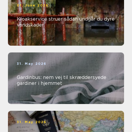
01. June 2026
Kloakservice struer sådan undgår du dyre
vandskader
31. May 2026
Gardinbus: nem vej til skræddersyede
gardiner i hjemmet
31. May 2026