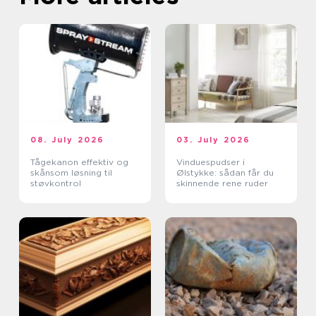
08. July 2026
03. July 2026
Tågekanon effektiv og
Vinduespudser i
skånsom løsning til
Ølstykke: sådan får du
støvkontrol
skinnende rene ruder