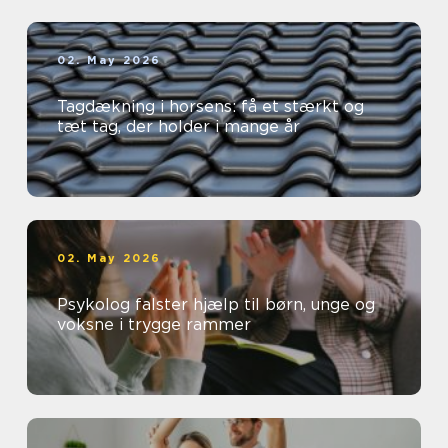
02. May 2026
Tagdækning i horsens: få et stærkt og
tæt tag, der holder i mange år
02. May 2026
Psykolog falster hjælp til børn, unge og
voksne i trygge rammer