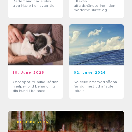
Bedemand haderslev
Effektiv
tryg hjælp i en svær tid
affaldshåndtering i den
moderne skrot og
affaldsbranche
10. June 2026
02. June 2026
Osteopati til hund: sådan
Solcelle næstved sådan
hjælper blid behandling
får du mest ud af solen
din hund i balance
lokalt
01. June 2026