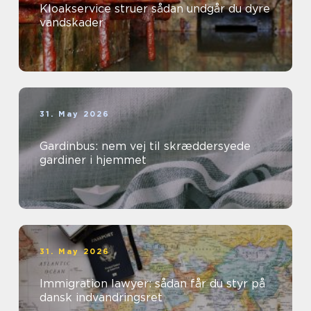
Kloakservice struer sådan undgår du dyre
vandskader
31. May 2026
Gardinbus: nem vej til skræddersyede
gardiner i hjemmet
31. May 2026
Immigration lawyer: sådan får du styr på
dansk indvandringsret