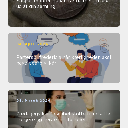
Salg af mønter: sådan får du mest muligt
ud af din samling
04. April 2026
Parterapi fredericia når kærligheden skal
have bedre vilkår
08. March 2026
Pædagogvikar fleksibel støtte til udsatte
borgere og travle institutioner