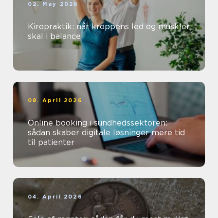
02. May 2026
Kiropraktik: når kroppens led og muskler
skal i balance
08. April 2026
Online booking i sundhedssektoren:
sådan skaber digitale løsninger mere tid
til patienter
04. April 2026